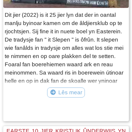
Dit jier (2022) is it 25 jier lyn dat der in oantal
manlju byinoar kamen om de âldjiersklub op te
rjochtsjen. Sij fine it in nuete boel yn Easterein.
De tradysje fan " it Slepen " is ôfrûn. It slepen
wie fanâlds in tradysje om alles wat los stie mei
te nimmen en op oare plakken del te setten.
Foaral fan boerehiemen waard ark en reau
meinommen. Sa waard ris in boerewein útinoar
helle en op in dak fan de skoalle wer yninoar
set. De eigener moast mar sjen dat hij er it der
Lês mear
wer ôf krige. As boer moast alle materiaal
Tekst: © Jetske Santema Foto: ©
oprêden wurde en dêr wiest âldjiersdei wol mei
dwaande. Dochs yn de lêste jierren waard de
animo minder. Kontainers omwikselje en hjir en
dêr wat ruten wytkalke of fan leuzen foarsjen,
EARSTE 10 JIER KRISTLIK ÛNDERWIIS YN