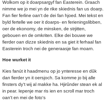
Wolkom op it doarpsargyf fan Easterein. Graach
nimme we jo mei yn de rike skiednis fan us doarp.
Fan fier ferline oan't de dei fan hjoed. Mei tekst en
byld fertelle we oer it doarps- en ferieningslibben,
oer de ekonomy, de minsken, de strjitten,
gebouen en de omkriten. Elke dei bouwe we
fierder oan dizze skiednis en sa giet it ferhaal fan
Easterein troch nei de generaasje fan moarn.
Hoe wurket it
Kies fanút it haadmenu op jo ynteresse en dûk
dan fierder yn it oersjoch. Sa komme jo bij alle
finsters dy't wij al makke ha. Hjirûnder stean ek al
in pear. Iepenje mar ris ien en scroll mar troch
oan't en mei de foto's