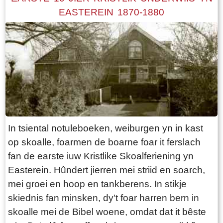
der hold it mei op. Dat wie it momint dat in
EASTEREIN 1870-1880
freonegroep de Aldjiersploech oprjochte hat. Sij
wiene fan doel om tenei in âldjiersstunt del te
setten. Dat wiene: Anne Stenekes, Martin
Overal, Hans Kooistra, Jaap van der Velde, Jan
Simon Jelsma, Marco Hoekstra en Robert
Hoekstra. En foar de goede lêzer, der is ien
persoan bij dy 't al 25 jier meidocht. Yn de
ôfrûne 25 jier binne der moaie stunten úthelle.
In tsiental notuleboeken, weiburgen yn in kast
Net fan eltse stunt binne foto's fûn. Bygelyks net
op skoalle, foarmen de boarne foar it ferslach
fan de "te keap buordsjes yn de tunen" wermei't
fan de earste iuw Kristlike Skoalferiening yn
it probleem oan de oarder kaam dat der net
Easterein. Hûndert jierren mei striid en soarch,
genôch huzen foar jongerein wiene. De lêste
mei groei en hoop en tankberens. In stikje
jierren is de parse ek goed helle. De feriening is
skiednis fan minsken, dy't foar harren bern in
hieltyd ferjonge en bestiet no út: Christiaan
skoalle mei de Bibel woene, omdat dat it bêste
Rypma, Jan Simon Jelsma, Gerard van Asselt,