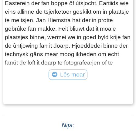
lokaasje dêr't tsjintwurdich "Us Gebou" stiet. De
Easterein der fan boppe ôf útsjocht. Eartiids wie
gunning gie nei de leechste ynskriuwer:
eins allinne de tsjerketoer geskikt om in plaatsje
Johannes Rieters Dijkstra, master-timmerfeint te
te meitsjen. Jan Hiemstra hat der in protte
Welsrip, foar in bedrach fan ƒ 2.395,00. Hoewol't
gebrûke fan makke. Feit bliuwt dat it moaie
it bestjoer dit bedrach "wat heech" fûn, krige er
plaatsjes binne, wermei we in goed byld krije fan
begjin maaie de opdracht. Ein augustus wie it
de ûntjowing fan it doarp. Hjoeddedei binne der
gebou sa fier foardere dat it skilderwurk foar ƒ
technysk gâns mear mooglikheden om echt
98,00 ferjûn waard oan G. Koster te Oosterend.
fanút de loft it doarp te fotografearjen of te
De Tinkstiennen Om't der yn de foargevel min
filmjen. In earste fimke fan Michiel Dotinga,
Lês mear
romte wie, besleat men twa even grutte,
makke yn maaije 2025 is yn it finster al te
Tekst: © Foto: © Onbekend
trijehoekige stienntsjes te pleatsen oan
besjen.
weerszijden fan it rûne finster boppe yn de
foargevel, mei de tekst út Spreuken 22:6: Stien
1: "Lear den jongen de eerste beginselen naar
den eisch zijns wegs." Stien 2: "Als hij ook oud
Nijs:
zal geworden zijn, zal hij daarvan niet afwijken."