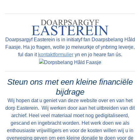
De Iepningsdei: 17 oktober 1870 De feestlike
iepening fûn plak om 14:00 oere 's middeis. Om
13:00 oere sammele de bern en de kersfarske
haadûnderwizer, master A. Langhout, harren yn
it lokaal. Koart dêrnei wie de rest fan de romte fol
Doarpsargyf Easterein is in initiatyf fan Doarpsbelang Hâld
mei sa’n 100 belangstellenden. Ds. Becking late
Faasje. Ha jo fragen, wolle jo meiwurkje of ynbring leverje,
de gearkomste, droech de skoalle yn gebed op
ful dan it
kontaktformulier
yn en jo heare fan ús.
oan de "Hemelschen Vader" en ferskate
oanwêzigen sprieken oant let yn de jûn harren
freugde út. 3. Skoalelibben en Finansjele
Steun ons met een kleine financiële
Realiteit Master Langhout begûn syn wurk yn
bijdrage
ien grutte, hege romte dêr't alle 50 oant 60 bern
Wij hopen dat u geniet van deze website over en van het
tagelyk les krigen. It fakânsjeroaster wie sober:
dorp Easterein. Wij werken door aan het uitbreiden van dit
fjouwer wiken op jierbasis, mei dêrneist om de
archief. Heel veel materiaal moet nog gedigitaliseerd,
gescand en ingebracht worden. Het werk doen we als
moanne in frije sneon, en om de twa moannen
enthousiaste vrijwilligers en voor de kosten willen wij u in
in frij wykein (sneon en moarntekant). It Skoaljild
overweging geven om een kleine donatie te doen voor de