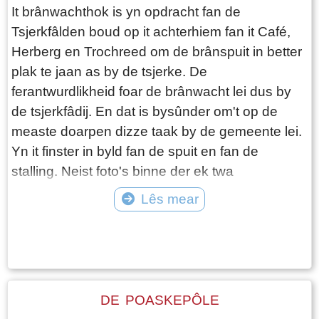
Untefredenheid ûnder otterdoks-kristlike
It brânwachthok is yn opdracht fan de
doarpsbewenners oer it ferdwinen fan de Bibel
Tsjerkfâlden boud op it achterhiem fan it Café,
út de iepenbiere skoalle fan master Baars. De
Herberg en Trochreed om de brânspuit in better
Realisaasje: De snelle oprjochting fan in
plak te jaan as by de tsjerke. De
skoalbestjoer, it ferkrijen fan grûn, en de bou fan
ferantwurdlikheid foar de brânwacht lei dus by
de skoalle foar de som fan ƒ 2.395,- troch in
de tsjerkfâdij. En dat is bysûnder om't op de
timmerfeint út Welsrip. Personele Útdagings: De
measte doarpen dizze taak by de gemeente lei.
oanstelling fan haadûnderwizer A. Langhout en
Yn it finster in byld fan de spuit en fan de
de dêropfolgjende konstante striid om geskikte,
stalling. Neist foto's binne der ek twa
betelbere helppersoniel (helpmasters) oan te
dokuminten oan dit finster tafoege.
Lês mear
lûken en te behâlden. Finansjele Soarch: It
hieltyd balansearjen tusken de
Tekst: © Foto: ©
eksploitaasjekosten, de needsaak ta it heffen
fan skoaljild, en de winsk om 'ûn- en
minfermogende' bern fergees ûnderwiis te
DE POASKEPÔLE
bieden fia it saneamde Suppletiefûns. 1. It