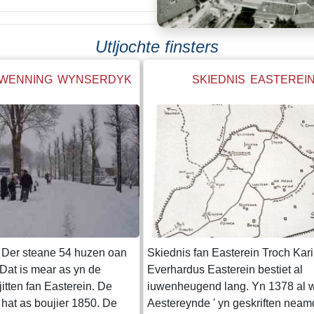
Utljochte finsters
EWENNING WYNSERDYK
SKIEDNIS EASTEREI
 Der steane 54 huzen oan
Skiednis fan Easterein Troch Kar
Dat is mear as yn de
Everhardus Easterein bestiet al
jitten fan Easterein. De
iuwenheugend lang. Yn 1378 al w
hat as boujier 1850. De
Aestereynde ' yn geskriften neam