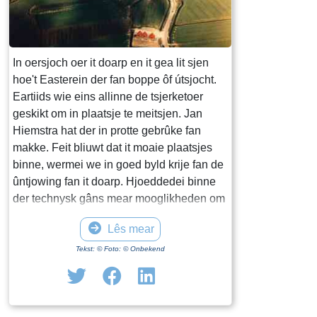
In oersjoch oer it doarp en it gea lit sjen
hoe't Easterein der fan boppe ôf útsjocht.
Eartiids wie eins allinne de tsjerketoer
geskikt om in plaatsje te meitsjen. Jan
Hiemstra hat der in protte gebrûke fan
makke. Feit bliuwt dat it moaie plaatsjes
binne, wermei we in goed byld krije fan de
ûntjowing fan it doarp. Hjoeddedei binne
der technysk gâns mear mooglikheden om
echt fanút de loft it doarp te fotografearjen
Lês mear
of te filmjen. In earste fimke fan Michiel
Dotinga, makke yn maaije 2025 is yn it
Tekst: © Foto: © Onbekend
finster al te besjen.