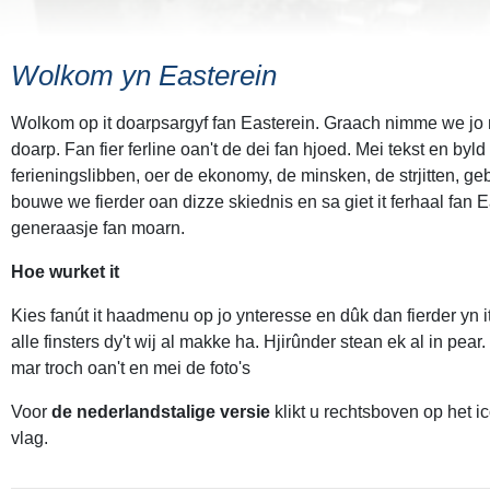
Wolkom yn Easterein
Wolkom op it doarpsargyf fan Easterein. Graach nimme we jo m
doarp. Fan fier ferline oan't de dei fan hjoed. Mei tekst en byld 
ferieningslibben, oer de ekonomy, de minsken, de strjitten, g
bouwe we fierder oan dizze skiednis en sa giet it ferhaal fan E
generaasje fan moarn.
Hoe wurket it
Kies fanút it haadmenu op jo ynteresse en dûk dan fierder yn i
alle finsters dy't wij al makke ha. Hjirûnder stean ek al in pear.
mar troch oan't en mei de foto's
Voor
de nederlandstalige versie
klikt u rechtsboven op het 
vlag.