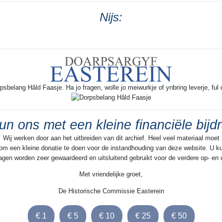
befette it buertsje Wyns mei de st
Donia, lyts en grut Hoekens, en 
Nijs:
Ta beslút noch it ' Eeskwerder vie
hjirta hearden de buortsjes en hu
Stittens, Eeskwerd, Syons én de 
steaten Reduzum en Sibada. Spi
binne al dizze steaten geandewei
ferdwûn.... Sibede Ut it doarp wei
rpsbelang Hâld Faasje. Ha jo fragen, wolle jo meiwurkje of ynbring leverje, ful 
de lêstneamde buertsjes en staten
it noarden in Opfeart, ek wol Siba
Sibede neamd, dy 't op de ' Bolsw
un ons met een kleine financiële bijd
jaachfeart útkaam. Yn it súdeaste
 Wij werken door aan het uitbreiden van dit archief. Heel veel materiaal moet
Easterein ôf noch in feart, nei de
n om een kleine donatie te doen voor de instandhouding van deze website. U kun
Hydaarder feart en dêrwei nei de 
jdragen worden zeer gewaardeerd en uitsluitend gebruikt voor de verdere op- en
feart op Frjentsjer. Ek rûn fan it do
Met vriendelijke groet,
Rijdweg ', nei it noarden ta nei Frj
en súdlik nei Snits en Boalsert. 
De Historische Commissie Easterein
befûn Oosterend him ûnder de '
wolgelegen ' doarpen. Dit doarp w