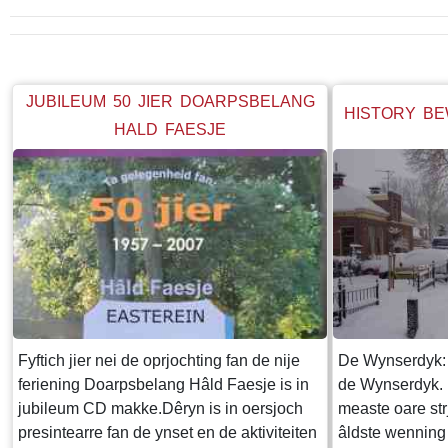
JUBILEUM 50 JIER DOARPSBELANG
HISTORY B
HALD FAESJE
Fyftich jier nei de oprjochting fan de nije
De Wynserdyk:
feriening Doarpsbelang Hâld Faesje is in
de Wynserdyk. 
jubileum CD makke.Dêryn is in oersjoch
measte oare str
presintearre fan de ynset en de aktiviteiten
âldste wenning 