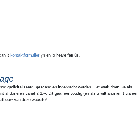
eaten
Rispens.
rendeel ',
zen
âlde
tigernôch
, foarby
dan it
kontaktformulier
yn en jo heare fan ús.
, rûn nei
da of
erder '
rage
n rûn fan
 nog gedigitaliseerd, gescand en ingebracht worden. Het werk doen we als
t al doneren vanaf € 1,--. Dit gaat eenvoudig (en als u wilt anoniem) via een
Snitser
 uitbouw van deze website!
arp ôf in '
entsjer,
Dêrmei
ie fan