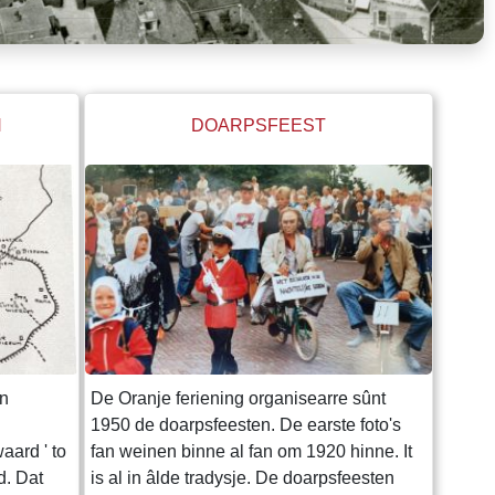
N
DOARPSFEEST
in
De Oranje feriening organisearre sûnt
1950 de doarpsfeesten. De earste foto's
aard ' to
fan weinen binne al fan om 1920 hinne. It
d. Dat
is al in âlde tradysje. De doarpsfeesten