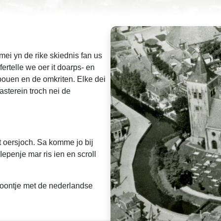
ei yn de rike skiednis fan us
fertelle we oer it doarps- en
ebouen en de omkriten. Elke dei
asterein troch nei de
t oersjoch. Sa komme jo bij
 Iepenje mar ris ien en scroll
icoontje met de nederlandse