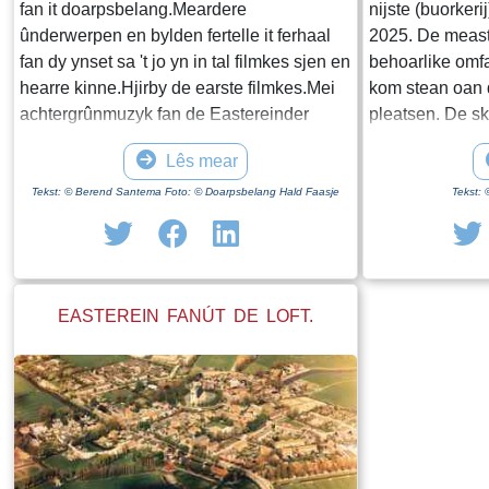
fan it doarpsbelang.Meardere
nijste (buorkeri
ûnderwerpen en bylden fertelle it ferhaal
2025. De meast
fan dy ynset sa 't jo yn in tal filmkes sjen en
behoarlike omf
hearre kinne.Hjirby de earste filmkes.Mei
kom stean oan 
achtergrûnmuzyk fan de Eastereinder
pleatsen. De sk
band Sebeare!En de fiering fan it jubileum
steane yn in ei
Lês mear
yn de Martini tsjerke, mei bylden fan it
Trochdat de huz
doarp.
hawwe der in s
Tekst: © Berend Santema Foto: © Doarpsbelang Hald Faasje
Tekst:
de bestimming
hat yn de rin fa
plakfûn. Van Pa
grientesaak, sl
EASTEREIN FANÚT DE LOFT.
hawwe besocht 
bewenners yn k
huzen binne la
der oanfollinge
jim dat trochjo