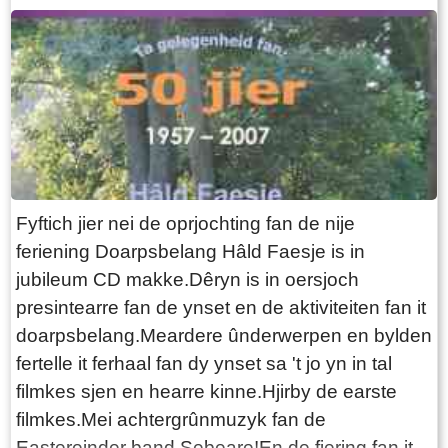
freonegroep de Aldjiersploech oprjochte hat. Sij
wiene fan doel om tenei in âldjiersstunt del te
setten. Dat wiene: Anne Stenekes, Martin
Overal, Hans Kooistra, Jaap van der Velde, Jan
Simon Jelsma, Marco Hoekstra en Robert
Hoekstra. En foar de goede lêzer, der is ien
persoan bij dy 't al 25 jier meidocht. Yn de
ôfrûne 25 jier binne der moaie stunten úthelle.
Fyftich jier nei de oprjochting fan de nije
Net fan eltse stunt binne foto's fûn. Bygelyks net
feriening Doarpsbelang Hâld Faesje is in
fan de "te keap buordsjes yn de tunen" wermei't
jubileum CD makke.Dêryn is in oersjoch
it probleem oan de oarder kaam dat der net
presintearre fan de ynset en de aktiviteiten fan it
genôch huzen foar jongerein wiene. De lêste
doarpsbelang.Meardere ûnderwerpen en bylden
jierren is de parse ek goed helle. De feriening is
fertelle it ferhaal fan dy ynset sa 't jo yn in tal
hieltyd ferjonge en bestiet no út: Christiaan
filmkes sjen en hearre kinne.Hjirby de earste
Rypma, Jan Simon Jelsma, Gerard van Asselt,
filmkes.Mei achtergrûnmuzyk fan de
Martin Faber, Bauke Dijkstra, Ids de Boer,
Eastereinder band Sebeare!En de fiering fan it