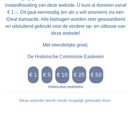
Sjaarda. Yn it ' Slypster vierendeel ' leine de
instandhouding van deze website. U kunt al doneren vanaf
Slyp, de ' Saunlsester ' huzen en de steaten
€ 1,--. Dit gaat eenvoudig (en als u wilt anoniem) via een
Bonga en Koyfenne. It ' Wynser fjouwerdiel '
iDeal transactie. Alle bijdragen worden zeer gewaardeerd
en uitsluitend gebruikt voor de verdere op- en uitbouw van
befette it buertsje Wyns mei de steaten Donia,
deze website!
lyts en grut Hoekens, en Rispens. Ta beslút
noch it ' Eeskwerder vierendeel ', hjirta hearden
Met vriendelijke groet,
de buortsjes en huzen Stittens, Eeskwerd,
De Historische Commissie Easterein
Syons én de âlde steaten Reduzum en Sibada.
Spitigernôch binne al dizze steaten geandewei
ferdwûn.... Sibede Ut it doarp wei, foarby de
lêstneamde buertsjes en staten, rûn nei it
Verberg deze mededeling
noarden in Opfeart, ek wol Sibada of Sibede
Deze website wordt mede mogelijk gemaakt door:
neamd, dy 't op de ' Bolswerder ' jaachfeart
útkaam. Yn it súdeasten rûn fan Easterein ôf
noch in feart, nei de Hydaarder feart en dêrwei
nei de Snitser feart op Frjentsjer. Ek rûn fan it