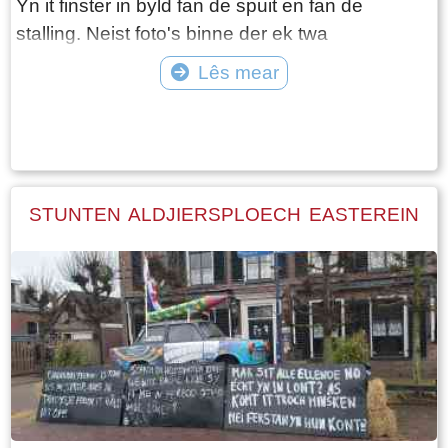
Yn it finster in byld fan de spuit en fan de
stalling. Neist foto's binne der ek twa
dokuminten oan dit finster tafoege.
Lês mear
Tekst: © Foto: ©
STUNTEN ALDJIERSPLOECH EASTEREIN