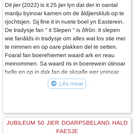
Dit jier (2022) is it 25 jier lyn dat der in oantal
manlju byinoar kamen om de âldjiersklub op te
rjochtsjen. Sij fine it in nuete boel yn Easterein.
De tradysje fan " it Slepen " is ôfrûn. It slepen
wie fanâlds in tradysje om alles wat los stie mei
te nimmen en op oare plakken del te setten.
Foaral fan boerehiemen waard ark en reau
meinommen. Sa waard ris in boerewein útinoar
helle en op in dak fan de skoalle wer yninoar
set. De eigener moast mar sjen dat hij er it der
Lês mear
wer ôf krige. As boer moast alle materiaal
Tekst: © Jetske Santema Foto: ©
oprêden wurde en dêr wiest âldjiersdei wol mei
dwaande. Dochs yn de lêste jierren waard de
animo minder. Kontainers omwikselje en hjir en
dêr wat ruten wytkalke of fan leuzen foarsjen,
JUBILEUM 50 JIER DOARPSBELANG HALD
der hold it mei op. Dat wie it momint dat in
FAESJE