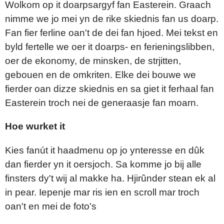
Wolkom op it doarpsargyf fan Easterein. Graach
nimme we jo mei yn de rike skiednis fan us doarp.
Fan fier ferline oan't de dei fan hjoed. Mei tekst en
byld fertelle we oer it doarps- en ferieningslibben,
oer de ekonomy, de minsken, de strjitten,
gebouen en de omkriten. Elke dei bouwe we
fierder oan dizze skiednis en sa giet it ferhaal fan
Easterein troch nei de generaasje fan moarn.
Hoe wurket it
Kies fanút it haadmenu op jo ynteresse en dûk
dan fierder yn it oersjoch. Sa komme jo bij alle
finsters dy't wij al makke ha. Hjirûnder stean ek al
in pear. Iepenje mar ris ien en scroll mar troch
oan't en mei de foto's