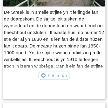
De Streek is in smelle strjitte yn it ferlingde fan
de doarpskom. De strjitte leit tusken de
wynserfeart en de doarpsfeart en waard troch in
heechhout ûntslúten. It earste hûs, no nûmer 12
stie der al yn 1830 en is ien fan de âldste húzen
fan it doarp. De measte huzen binne fan 1850-
1900 boud. Yn de strjitte wiene eartiids in protte
winkeltsjes. It heechhout is yn 1910 ferfongen
troch in izeren wipbrêge. Oan it ein fan de strjitte
rûn in rinpaad lâns de wynserfeart.
Lês mear
Tekst: © Foto: © Jetske Santema