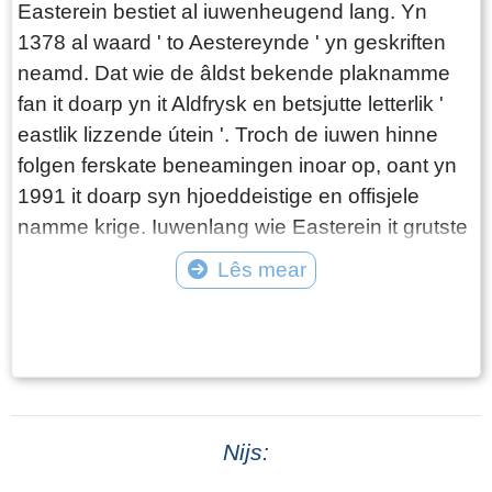
Easterein bestiet al iuwenheugend lang. Yn
1378 al waard ' to Aestereynde ' yn geskriften
neamd. Dat wie de âldst bekende plaknamme
fan it doarp yn it Aldfrysk en betsjutte letterlik '
eastlik lizzende útein '. Troch de iuwen hinne
folgen ferskate beneamingen inoar op, oant yn
1991 it doarp syn hjoeddeistige en offisjele
namme krige. Iuwenlang wie Easterein it grutste
en oansjenlikste doarp fan de gritenij dêr 't ta it
Lês mear
hearde, Hennaarderadeel. In gritenij wie yn it
Tekst: © Karin Everhardus Foto: ©
ferline de namme dy 't yn gebrûk wie foar in
plattelânsgemeente. Pas yn de rin fan de 19e
iuw waard Easterein yn grutte en wichtichheid
oerfleugele troch it doarp Wommels.
Beskriuwing út 1788 In beskriuwing út 1788
Nijs:
joech in skildereftich doarpsbyld: In Oosterend,