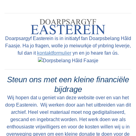
een groot en aanzienlijk dorp, placht een spitse
toren te zijn die geheel van steen was. Dêrfan
hie de spits in hichte fan '60 fuotten (goed 18
meter ). Mar neidat yn it jier 1672 - op in ' bid '
dei - troch in hurde tongerslach de spits der
Doarpsargyf Easterein is in initiatyf fan Doarpsbelang Hâld
ôfslein waard, kaam der yn 1685 in houten spits
Faasje. Ha jo fragen, wolle jo meiwurkje of ynbring leverje,
ful dan it
kontaktformulier
yn en jo heare fan ús.
fan '30 fuotten ' (9 meter) heech. De tsjerke
waard sjoen as ien fan de fraaiste ûnder de
Lântsjerken. De kertieren om Easterein hinne
Steun ons met een kleine financiële
Neist de saneamde Kerkbuurt (it sintrum om de
tsjerke hinne) dy 't aardich grut wie, bestie it
bijdrage
doarp út fjouwer ' fjouwerendeelen ' of wol
Wij hopen dat u geniet van deze website over en van het
kwartieren. De wichtichste wie it ' Meylehuister
dorp Easterein. Wij werken door aan het uitbreiden van dit
archief. Heel veel materiaal moet nog gedigitaliseerd,
vierendeel ' wêryn 't fjouwer steaten (in state is
gescand en ingebracht worden. Het werk doen we als
in lânhûs of pleats fan oansjen, soms adellik)
enthousiaste vrijwilligers en voor de kosten willen wij u in
leine. Dit wiene grut en lyts Meilahûs, Jellema en
overweging geven om een kleine donatie te doen voor de