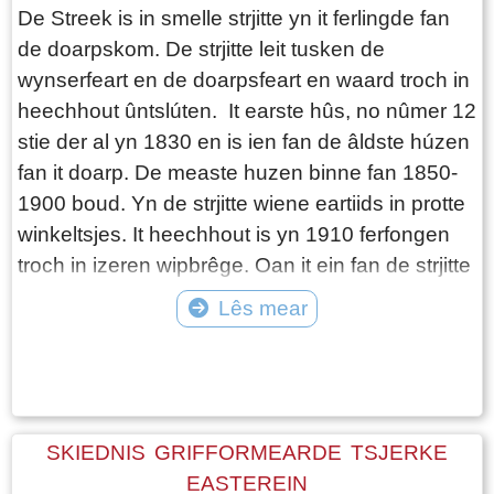
fan '30 fuotten ' (9 meter) heech. De tsjerke
De Streek is in smelle strjitte yn it ferlingde fan
waard sjoen as ien fan de fraaiste ûnder de
de doarpskom. De strjitte leit tusken de
Lântsjerken. De kertieren om Easterein hinne
wynserfeart en de doarpsfeart en waard troch in
Neist de saneamde Kerkbuurt (it sintrum om de
heechhout ûntslúten. It earste hûs, no nûmer 12
tsjerke hinne) dy 't aardich grut wie, bestie it
stie der al yn 1830 en is ien fan de âldste húzen
doarp út fjouwer ' fjouwerendeelen ' of wol
fan it doarp. De measte huzen binne fan 1850-
kwartieren. De wichtichste wie it ' Meylehuister
1900 boud. Yn de strjitte wiene eartiids in protte
vierendeel ' wêryn 't fjouwer steaten (in state is
winkeltsjes. It heechhout is yn 1910 ferfongen
in lânhûs of pleats fan oansjen, soms adellik)
troch in izeren wipbrêge. Oan it ein fan de strjitte
leine. Dit wiene grut en lyts Meilahûs, Jellema en
rûn in rinpaad lâns de wynserfeart.
Lês mear
Sjaarda. Yn it ' Slypster vierendeel ' leine de
Slyp, de ' Saunlsester ' huzen en de steaten
Tekst: © Foto: © Jetske Santema
Bonga en Koyfenne. It ' Wynser fjouwerdiel '
befette it buertsje Wyns mei de steaten Donia,
lyts en grut Hoekens, en Rispens. Ta beslút
SKIEDNIS GRIFFORMEARDE TSJERKE
noch it ' Eeskwerder vierendeel ', hjirta hearden
EASTEREIN