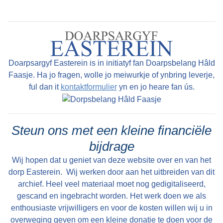
dat trochjouwe, oanpasse kin altyd.
en har froulju dy't de Eastereinder gemeente
tsjinnen. Fan Mefrou Tiemens en Mefrou Van
Gaalen-Alberts kligen we in prachtich ferhaal oer
har ûnderfinings út de Eastereinder tiid.
Doarpsargyf Easterein is in initiatyf fan Doarpsbelang Hâld
Faasje. Ha jo fragen, wolle jo meiwurkje of ynbring leverje,
ful dan it
kontaktformulier
yn en jo heare fan ús.
Steun ons met een kleine financiële
bijdrage
Wij hopen dat u geniet van deze website over en van het
dorp Easterein. Wij werken door aan het uitbreiden van dit
archief. Heel veel materiaal moet nog gedigitaliseerd,
gescand en ingebracht worden. Het werk doen we als
enthousiaste vrijwilligers en voor de kosten willen wij u in
overweging geven om een kleine donatie te doen voor de