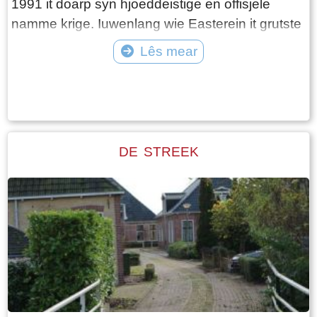
1991 it doarp syn hjoeddeistige en offisjele
namme krige. Iuwenlang wie Easterein it grutste
en oansjenlikste doarp fan de gritenij dêr 't ta it
Lês mear
hearde, Hennaarderadeel. In gritenij wie yn it
Tekst: © Karin Everhardus Foto: ©
ferline de namme dy 't yn gebrûk wie foar in
plattelânsgemeente. Pas yn de rin fan de 19e
iuw waard Easterein yn grutte en wichtichheid
oerfleugele troch it doarp Wommels.
DE STREEK
Beskriuwing út 1788 In beskriuwing út 1788
joech in skildereftich doarpsbyld: In Oosterend,
een groot en aanzienlijk dorp, placht een spitse
toren te zijn die geheel van steen was. Dêrfan
hie de spits in hichte fan '60 fuotten (goed 18
meter ). Mar neidat yn it jier 1672 - op in ' bid '
dei - troch in hurde tongerslach de spits der
ôfslein waard, kaam der yn 1685 in houten spits