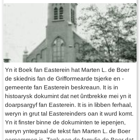
de buortsjes en huzen Stittens, Eeskwerd,
Syons én de âlde steaten Reduzum en Sibada.
Spitigernôch binne al dizze steaten geandewei
ferdwûn.... Sibede Ut it doarp wei, foarby de
lêstneamde buertsjes en staten, rûn nei it
noarden in Opfeart, ek wol Sibada of Sibede
neamd, dy 't op de ' Bolswerder ' jaachfeart
útkaam. Yn it súdeasten rûn fan Easterein ôf
Yn it Boek fan Easterein hat Marten L. de Boer
noch in feart, nei de Hydaarder feart en dêrwei
de skiednis fan de Grifformearde tsjerke en -
nei de Snitser feart op Frjentsjer. Ek rûn fan it
gemeente fan Easterein beskreaun. It is in
doarp ôf in ' Rijdweg ', nei it noarden ta nei
histoarysk dokumint dat net ûntbrekke mei yn it
Frjentsjer, en súdlik nei Snits en Boalsert.
doarpsargyf fan Easterein. It is in libben ferhaal,
Dêrmei befûn Oosterend him ûnder de '
weryn in grut tal Eastereinders oan it wurd komt.
wolgelegen ' doarpen. Dit doarp wie fan súd nei
Yn it finster binne de dokuminten te iepenjen,
noard, wol in hiel oere ' rinnen ' lang (!) Historie
weryn yntegraal de tekst fan Marten L. de Boer
bliuwt fuortbestean. Mar in pear opfallende en
oernommen is. Tank oan de famylje de Boer dat