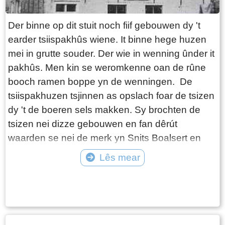
Der binne op dit stuit noch fiif gebouwen dy 't
earder tsiispakhûs wiene. It binne hege huzen
mei in grutte souder. Der wie in wenning ûnder it
pakhûs. Men kin se weromkenne oan de rûne
booch ramen boppe yn de wenningen. De
tsiispakhuzen tsjinnen as opslach foar de tsizen
dy 't de boeren sels makken. Sy brochten de
tsizen nei dizze gebouwen en fan dêrút
waarden se nei de merk yn Snits Boalsert en
Ljouwert brocht. De pakhuzen stiene allegearre
Lês mear
oan it wetter, it ferfier gie yn dy tiid fia it wetter.
Tekst: © Foto: © Onbekend
Mei de opkomst fan de suvelfabryken (Yn
Easterein wie dat yn 1897) kaam der in ein oan
dit tiidrek.