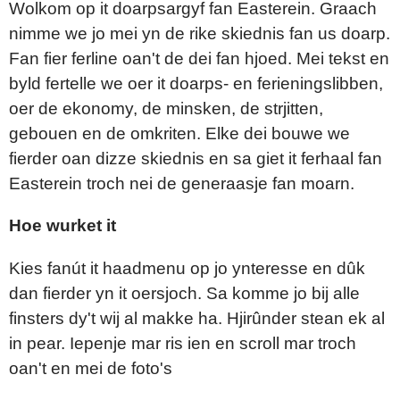
Wolkom op it doarpsargyf fan Easterein. Graach
nimme we jo mei yn de rike skiednis fan us doarp.
Fan fier ferline oan't de dei fan hjoed. Mei tekst en
byld fertelle we oer it doarps- en ferieningslibben,
oer de ekonomy, de minsken, de strjitten,
gebouen en de omkriten. Elke dei bouwe we
fierder oan dizze skiednis en sa giet it ferhaal fan
Easterein troch nei de generaasje fan moarn.
Hoe wurket it
Kies fanút it haadmenu op jo ynteresse en dûk
dan fierder yn it oersjoch. Sa komme jo bij alle
finsters dy't wij al makke ha. Hjirûnder stean ek al
in pear. Iepenje mar ris ien en scroll mar troch
oan't en mei de foto's