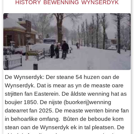
HISTORY BEWENNING WYNSERDYK
De Wynserdyk: Der steane 54 huzen oan de
Wynserdyk. Dat is mear as yn de measte oare
strjitten fan Easterein. De âldste wenning hat as
boujier 1850. De nijste (buorkerij)wenning
datearret fan 2025. De measte wenten binne fan
in behoarlike omfang. Bûten de beboude kom
stean oan de Wynserdyk ek in tal pleatsen. De