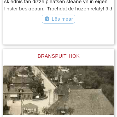
skiednis fan dizze pleatsen steane yn in eigen
finster beskreaun. Trochdat de huzen relatyf âld
binne, hawwe der in soad bewenners west. En
Lês mear
ek de bestimming fan meardere gebouwen hat
Tekst: © Jetske Santema Foto: ©
yn de rin fan de jierren wikseling plakfûn. Van
Pastorie, smidderij, grientesaak, slachter,
postkantoar. Wy hawwe besocht safolle
mooglik de bewenners yn kaart te bringen.
BRANSPUIT HOK
Guon huzen binne lang yn de famylje bleaun.
As der oanfollingen binne dan hoopje ik dat jim
dat trochjouwe, oanpasse kin altyd.