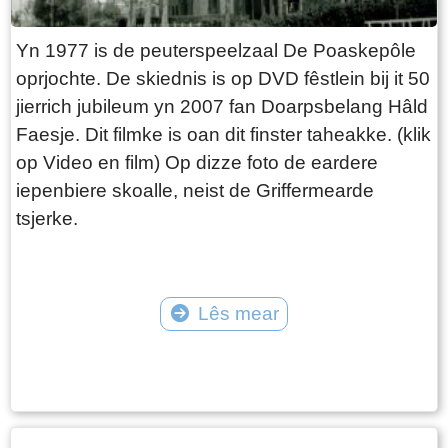
Yn 1977 is de peuterspeelzaal De Poaskepôle
oprjochte. De skiednis is op DVD fêstlein bij it 50
jierrich jubileum yn 2007 fan Doarpsbelang Hâld
Faesje. Dit filmke is oan dit finster taheakke. (klik
op Video en film) Op dizze foto de eardere
iepenbiere skoalle, neist de Griffermearde
tsjerke.
Lês mear
Tekst: © Berend Santema Foto: © Archief Jan Hiemstra