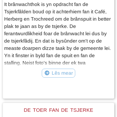
It brânwachthok is yn opdracht fan de
Tsjerkfâlden boud op it achterhiem fan it Café,
Herberg en Trochreed om de brânspuit in better
plak te jaan as by de tsjerke. De
ferantwurdlikheid foar de brânwacht lei dus by
de tsjerkfâdij. En dat is bysûnder om't op de
measte doarpen dizze taak by de gemeente lei.
Yn it finster in byld fan de spuit en fan de
stalling. Neist foto's binne der ek twa
dokuminten oan dit finster tafoege.
Lês mear
Tekst: © Foto: ©
DE TOER FAN DE TSJERKE