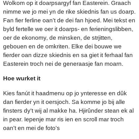
Wolkom op it doarpsargyf fan Easterein. Graach
nimme we jo mei yn de rike skiednis fan us doarp.
Fan fier ferline oan't de dei fan hjoed. Mei tekst en
byld fertelle we oer it doarps- en ferieningslibben,
oer de ekonomy, de minsken, de strjitten,
gebouen en de omkriten. Elke dei bouwe we
fierder oan dizze skiednis en sa giet it ferhaal fan
Easterein troch nei de generaasje fan moarn.
Hoe wurket it
Kies fanút it haadmenu op jo ynteresse en dûk
dan fierder yn it oersjoch. Sa komme jo bij alle
finsters dy't wij al makke ha. Hjirûnder stean ek al
in pear. Iepenje mar ris ien en scroll mar troch
oan't en mei de foto's