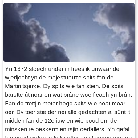
Yn 1672 sloech ûnder in freeslik ûnwaar de
wjerljocht yn de majestueuze spits fan de
Martinitsjerke. Dy spits wie fan stien. De spits
barstte útinoar en wat brâne woe fleach yn brân.
Fan de trettjin meter hege spits wie neat mear
oer. Dy toer stie der nei alle gedachten al sûnt it
midden fan de 12e iuw en wie boud om de
minsken te beskermjen tsjin oerfallers. Yn gefal
fan need sieten je feilig efter de stiennen muorre