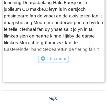
feriening Doarpsbelang Hâld Faesje is in
jubileum CD makke.Dêryn is in oersjoch
presintearre fan de ynset en de aktiviteiten fan it
doarpsbelang.Meardere ûnderwerpen en bylden
fertelle it ferhaal fan dy ynset sa 't jo yn in tal
filmkes sjen en hearre kinne.Hjirby de earste
filmkes.Mei achtergrûnmuzyk fan de
Eastereinder band Sebeare!En de fiering fan it
jubileum yn de Martini tsjerke, mei bylden fan it
Lês mear
doarp.
Tekst: © Berend Santema Foto: © Doarpsbelang Hald Faasje
Nijs: