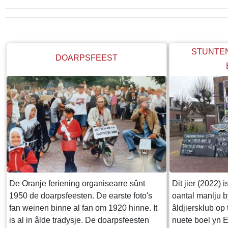
STUNTE
DOARPSFEEST
De Oranje feriening organisearre sûnt
Dit jier (2022) is
1950 de doarpsfeesten. De earste foto's
oantal manlju 
fan weinen binne al fan om 1920 hinne. It
âldjiersklub op t
is al in âlde tradysje. De doarpsfeesten
nuete boel yn E