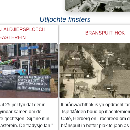
Utljochte finsters
N ALDJIERSPLOECH
BRANSPUIT HOK
EASTEREIN
 it 25 jier lyn dat der in
It brânwachthok is yn opdracht fa
byinoar kamen om de
Tsjerkfâlden boud op it achterhiem
e rjochtsjen. Sij fine it in
Café, Herberg en Trochreed om 
asterein. De tradysje fan "
brânspuit in better plak te jaan as