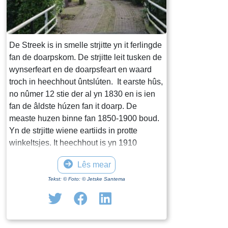
Marco Hoekstra
foar de goede l
dy 't al 25 jier
De Streek is in smelle strjitte yn it ferlingde
jier binne der 
fan de doarpskom. De strjitte leit tusken de
fan eltse stunt 
wynserfeart en de doarpsfeart en waard
net fan de "te 
troch in heechhout ûntslúten. It earste hûs,
wermei't it pr
no nûmer 12 stie der al yn 1830 en is ien
dat der net gen
fan de âldste húzen fan it doarp. De
wiene. De lêste
measte huzen binne fan 1850-1900 boud.
helle. De ferien
Yn de strjitte wiene eartiids in protte
bestiet no út: 
winkeltsjes. It heechhout is yn 1910
Simon Jelsma, 
ferfongen troch in izeren wipbrêge. Oan it
Faber, Bauke Di
Lês mear
ein fan de strjitte rûn in rinpaad lâns de
Jehannes Huite
wynserfeart.
Rijpkema en Sjo
Tekst: © Foto: © Jetske Santema
tal foto's fan de