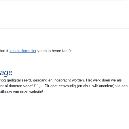
befette it buertsje Wyns mei de steaten
Donia, lyts en grut Hoekens, en Rispens.
Ta beslút noch it ' Eeskwerder vierendeel ',
hjirta hearden de buortsjes en huzen
Stittens, Eeskwerd, Syons én de âlde
steaten Reduzum en Sibada. Spitigernôch
binne al dizze steaten geandewei
ferdwûn.... Sibede Ut it doarp wei, foarby
dan it
kontaktformulier
yn en jo heare fan ús.
de lêstneamde buertsjes en staten, rûn nei
it noarden in Opfeart, ek wol Sibada of
Sibede neamd, dy 't op de ' Bolswerder '
rage
jaachfeart útkaam. Yn it súdeasten rûn fan
 nog gedigitaliseerd, gescand en ingebracht worden. Het werk doen we als
Easterein ôf noch in feart, nei de
t al doneren vanaf € 1,--. Dit gaat eenvoudig (en als u wilt anoniem) via een
Hydaarder feart en dêrwei nei de Snitser
 uitbouw van deze website!
feart op Frjentsjer. Ek rûn fan it doarp ôf in '
Rijdweg ', nei it noarden ta nei Frjentsjer,
en súdlik nei Snits en Boalsert. Dêrmei
befûn Oosterend him ûnder de '
wolgelegen ' doarpen. Dit doarp wie fan