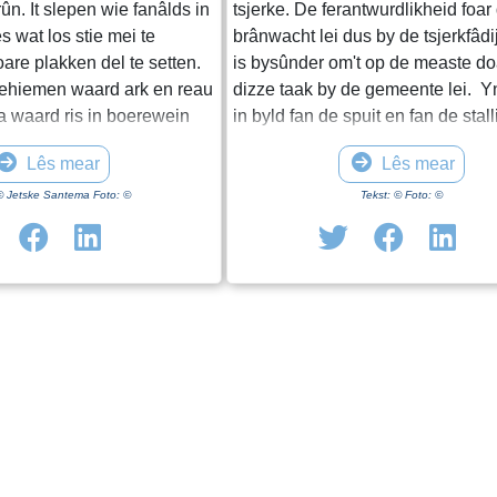
frûn. It slepen wie fanâlds in
tsjerke. De ferantwurdlikheid foar
s wat los stie mei te
brânwacht lei dus by de tsjerkfâdi
re plakken del te setten.
is bysûnder om't op de measte d
rehiemen waard ark en reau
dizze taak by de gemeente lei. Yn 
waard ris in boerewein
in byld fan de spuit en fan de stall
n op in dak fan de skoalle
foto's binne der ek twa dokuminte
Lês mear
Lês mear
t. De eigener moast mar
finster tafoege.
t der wer ôf krige. As boer
 © Jetske Santema Foto: ©
Tekst: © Foto: ©
eriaal oprêden wurde en dêr
dei wol mei dwaande. Dochs
rren waard de animo minder.
kselje en hjir en dêr wat
of fan leuzen foarsjen, der
 Dat wie it momint dat in
Aldjiersploech oprjochte
an doel om tenei in
l te setten. Dat wiene: Anne
n Overal, Hans Kooistra,
elde, Jan Simon Jelsma,