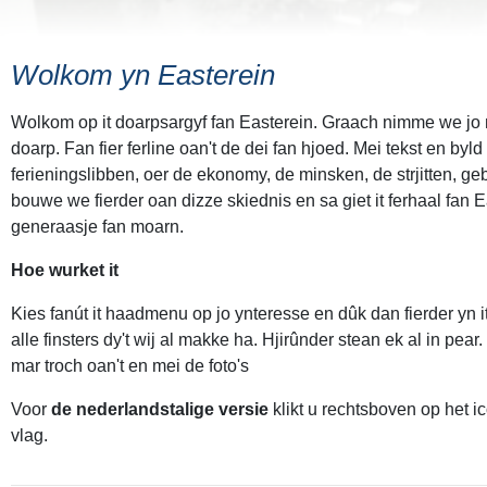
Wolkom yn Easterein
Wolkom op it doarpsargyf fan Easterein. Graach nimme we jo m
doarp. Fan fier ferline oan't de dei fan hjoed. Mei tekst en byld 
ferieningslibben, oer de ekonomy, de minsken, de strjitten, g
bouwe we fierder oan dizze skiednis en sa giet it ferhaal fan E
generaasje fan moarn.
Hoe wurket it
Kies fanút it haadmenu op jo ynteresse en dûk dan fierder yn i
alle finsters dy't wij al makke ha. Hjirûnder stean ek al in pear.
mar troch oan't en mei de foto's
Voor
de nederlandstalige versie
klikt u rechtsboven op het 
vlag.