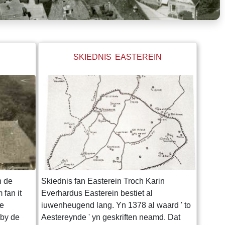
SKIEDNIS EASTEREIN
n de
Skiednis fan Easterein Troch Karin
 fan it
Everhardus Easterein bestiet al
de
iuwenheugend lang. Yn 1378 al waard ' to
 by de
Aestereynde ' yn geskriften neamd. Dat