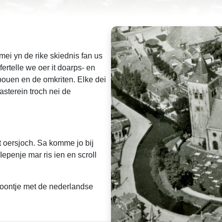
ei yn de rike skiednis fan us
fertelle we oer it doarps- en
ebouen en de omkriten. Elke dei
asterein troch nei de
t oersjoch. Sa komme jo bij
 Iepenje mar ris ien en scroll
icoontje met de nederlandse