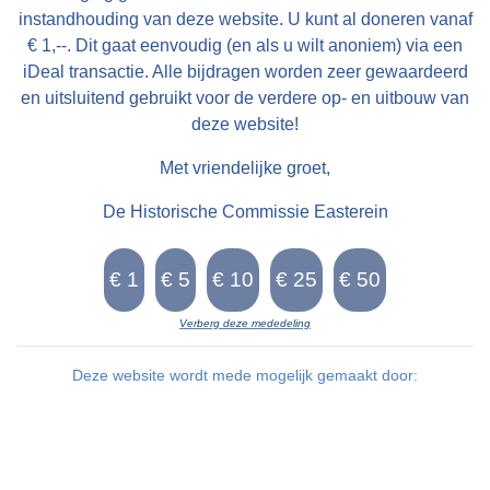
berne op 05-03-1879 en krige de namme fan
instandhouding van deze website. U kunt al doneren vanaf
syn heit: Gerrit Sjirk Joustra ( 1879-1942).
€ 1,--. Dit gaat eenvoudig (en als u wilt anoniem) via een
Earste registraasje fan in firmaDizze Gerrit Sjirk
iDeal transactie. Alle bijdragen worden zeer gewaardeerd
en uitsluitend gebruikt voor de verdere op- en uitbouw van
Joustra liet syn bedriuw op 11-12-1928
deze website!
ynskriuwe yn it Handelsregister ûnder de
handelsnaam: G.S. Joustra, Handel in
Met vriendelijke groet,
brandstoffen. Der waard oanjûn dat it bedriuw
De Historische Commissie Easterein
sûnt 1917 wie fêstige yn Oosterend gemeente
Hennaarderadiel. Mear dan turfBrânstof om de
huzen te ferwaarmje wie doetiids benammen
turf. Stadichoan kaam kolen as brânstof yn
Verberg deze mededeling
gebrûk. De turf kaam út Drinte en de kolen út
Deze website wordt mede mogelijk gemaakt door:
Ingelân (Cornwall) en Dútslân. De turf waard per
skip ferfearn fan Drinte nei Easterein. Dêr waard
it opslein yn twa turfhokken op de
Skippersbuorren. Gerrit Sjirk troude mei Geeske