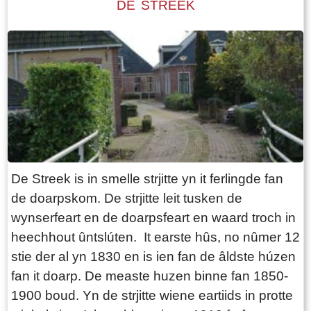
DE STREEK
De Streek is in smelle strjitte yn it ferlingde fan
de doarpskom. De strjitte leit tusken de
wynserfeart en de doarpsfeart en waard troch in
heechhout ûntslúten. It earste hûs, no nûmer 12
stie der al yn 1830 en is ien fan de âldste húzen
fan it doarp. De measte huzen binne fan 1850-
1900 boud. Yn de strjitte wiene eartiids in protte