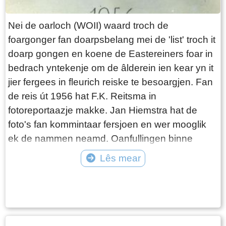
Nei de oarloch (WOII) waard troch de
foargonger fan doarpsbelang mei de 'list' troch it
doarp gongen en koene de Eastereiners foar in
bedrach yntekenje om de âlderein ien kear yn it
jier fergees in fleurich reiske te besoargjen. Fan
de reis út 1956 hat F.K. Reitsma in
fotoreportaazje makke. Jan Hiemstra hat de
foto's fan kommintaar fersjoen en wer mooglik
ek de nammen neamd. Oanfullingen binne
wolkom!
Lês mear
Tekst: © Jan Hiemstra Foto: © Jan Hiemstra