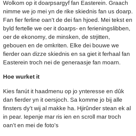
Wolkom op it doarpsargyf fan Easterein. Graach
nimme we jo mei yn de rike skiednis fan us doarp.
Fan fier ferline oan't de dei fan hjoed. Mei tekst en
byld fertelle we oer it doarps- en ferieningslibben,
oer de ekonomy, de minsken, de strjitten,
gebouen en de omkriten. Elke dei bouwe we
fierder oan dizze skiednis en sa giet it ferhaal fan
Easterein troch nei de generaasje fan moarn.
Hoe wurket it
Kies fanút it haadmenu op jo ynteresse en dûk
dan fierder yn it oersjoch. Sa komme jo bij alle
finsters dy't wij al makke ha. Hjirûnder stean ek al
in pear. Iepenje mar ris ien en scroll mar troch
oan't en mei de foto's