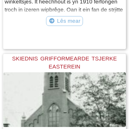
winkeltsjes. It heechhout is yn 1910 ferfongen
troch in izeren wipbrêge. Oan it ein fan de strjitte
rûn in rinpaad lâns de wynserfeart.
Lês mear
Tekst: © Foto: © Jetske Santema
SKIEDNIS GRIFFORMEARDE TSJERKE
EASTEREIN