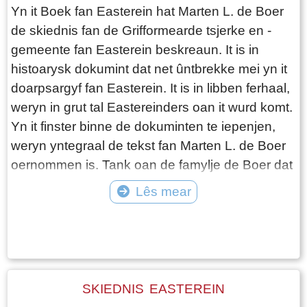
Yn it Boek fan Easterein hat Marten L. de Boer
de skiednis fan de Grifformearde tsjerke en -
gemeente fan Easterein beskreaun. It is in
histoarysk dokumint dat net ûntbrekke mei yn it
doarpsargyf fan Easterein. It is in libben ferhaal,
weryn in grut tal Eastereinders oan it wurd komt.
Yn it finster binne de dokuminten te iepenjen,
weryn yntegraal de tekst fan Marten L. de Boer
oernommen is. Tank oan de famylje de Boer dat
hja tastimming jûn ha om it Boek Easterein as
Lês mear
dokumintaasje foar it argyf brûke te meien. De
Tekst: © Jetske Santema Foto: © Jetske Santema
skriuwer wol gjin teologyske beskôging jaan fan
it Grifformearde tinken, mar in ferhaal skriuwe
fan libbene minsken, dat mooglik troch elkenien
mei nocht lêzen wurde Sil. Marten L. de Boer hat
SKIEDNIS EASTEREIN
keazen foar de folgjende yndieling: Dit haadstik