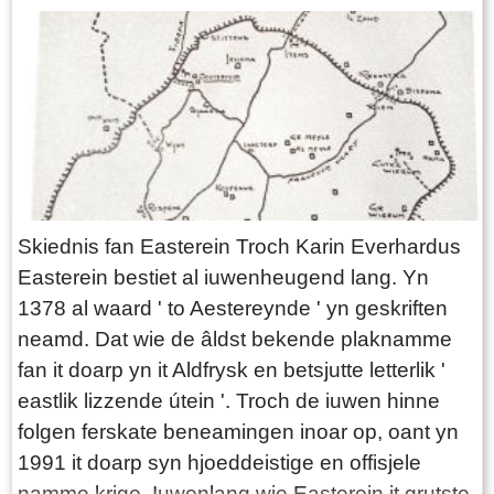
oer de Grifformearde Tsjerke fan Easterein
beskriuwt de skiednis fan dy tsjerke fan it begjin
fan har ûntstean yn 1888 ôf oant 1985 ta. Doe
gyng de gemeente in soarte fan federatyfferbân
(S.O.W.) oan mei de Herfoarme Gemeente. It
haadstik mei it neamen fan in tal oarsaken dy't
ta it stiftsjen fan in eigen gemeente, neist de
Herfoarme, laat hawwe. Dêrnei wurdt oan de
Skiednis fan Easterein Troch Karin Everhardus
hân fan sitaten uit en it talochtsjen op
Easterein bestiet al iuwenheugend lang. Yn
tsjerkeriedsoantekens in byld jûn üt de earste
1378 al waard ' to Aestereynde ' yn geskriften
fyftich jier fan it 'deistige en sneinske' libben mei
neamd. Dat wie de âldst bekende plaknamme
syn hichte- en lichtepunten. Wy folgje de
fan it doarp yn it Aldfrysk en betsjutte letterlik '
dûmnys dyt komme en gean en jouwe oan op
eastlik lizzende útein '. Troch de iuwen hinne
hokfoar wize se har ynfloed op it tsjerklik
folgen ferskate beneamingen inoar op, oant yn
libbenjilde lieten. Nijsgjirrige gegevens üt de
1991 it doarp syn hjoeddeistige en offisjele
oantekens, setten wy yn in kaderke. De âlderein
namme krige. Iuwenlang wie Easterein it grutste