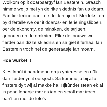
Wolkom op it doarpsargyf fan Easterein. Graach
nimme we jo mei yn de rike skiednis fan us doarp.
Fan fier ferline oan't de dei fan hjoed. Mei tekst en
byld fertelle we oer it doarps- en ferieningslibben,
oer de ekonomy, de minsken, de strjitten,
gebouen en de omkriten. Elke dei bouwe we
fierder oan dizze skiednis en sa giet it ferhaal fan
Easterein troch nei de generaasje fan moarn.
Hoe wurket it
Kies fanút it haadmenu op jo ynteresse en dûk
dan fierder yn it oersjoch. Sa komme jo bij alle
finsters dy't wij al makke ha. Hjirûnder stean ek al
in pear. Iepenje mar ris ien en scroll mar troch
oan't en mei de foto's