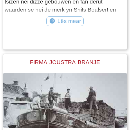
tsizen nei dizze gebouwen en fan dêrút
waarden se nei de merk yn Snits Boalsert en
Ljouwert brocht. De pakhuzen stiene allegearre
Lês mear
oan it wetter, it ferfier gie yn dy tiid fia it wetter.
Tekst: © Foto: © Onbekend
Mei de opkomst fan de suvelfabryken (Yn
Easterein wie dat yn 1897) kaam der in ein oan
dit tiidrek.
FIRMA JOUSTRA BRANJE