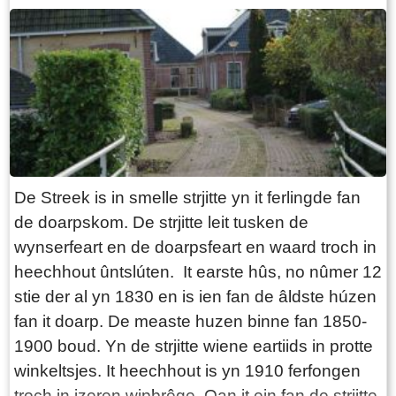
amtner skreaun as Jouwstra. Wybren
ondertekent de akte lykwols as Wybrens Sierks
Joustra. Ek sjogge wy yn de akte dat Wybren
ûnderwilens yn plak fan arbeider, boer wurden
is. De namme Sjerk komt letter allinne noch mar
foar as Sjirk. Fan boer nei skipper Sjirk Wijbrens
Joustra ( 1818-1909) hiert de ‘Pastory’ buorkerij
op Skrok 8 fan de Herfoarme tsjerke ( sjoch
De Streek is in smelle strjitte yn it ferlingde fan
haadstik ‘Gebouen- Buorkerijen’ yn dit argyf).
de doarpskom. De strjitte leit tusken de
Sjirk en syn frou Tryntje Elzinga krije seis bern.
wynserfeart en de doarpsfeart en waard troch in
Yn 1888 moat Sjirk Wijbrens de buorkerij ferlitte.
heechhout ûntslúten. It earste hûs, no nûmer 12
Hy wurd skipper en komelker. Turfschipper yn
stie der al yn 1830 en is ien fan de âldste húzen
Itens De tredde soan fan Sjirk en Tryntje, Gerrit
fan it doarp. De measte huzen binne fan 1850-
Sjirk Joustra (1847-1878), troude mei Sytske
1900 boud. Yn de strjitte wiene eartiids in protte
Tsjalling Faber en waard turfschipper yn Itens.
winkeltsjes. It heechhout is yn 1910 ferfongen
Sytske wie yn ferwachting doe't Gerrit Sjirk op
troch in izeren wipbrêge. Oan it ein fan de strjitte