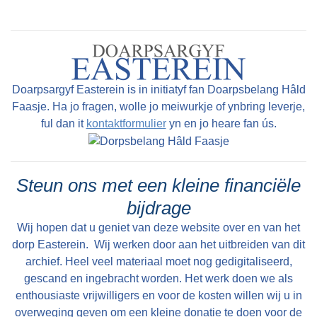
uitgetreden, fanwege oerdracht der saak oan
har soannen Homme en IJpe Joustra. De
handelsnaam wurdt feroaret yn : Gebr. H. en IJ.
Joustra, Handel in brandstoffen (en detail) en
zand, grind en meststoffen. Turf losse yn
Doarpsargyf Easterein is in initiatyf fan Doarpsbelang Hâld
Faasje. Ha jo fragen, wolle jo meiwurkje of ynbring leverje,
Wommels. Fan lofts nei rjochts, op’e rêch sjoen
ful dan it
kontaktformulier
yn en jo heare fan ús.
Jurjen (soan fan Homme) en de bruorren Sjoerd,
IJpe en mei de piip, Homme Joustra. Sân, grint
en dongNjonken de brandstoffen waard ek
Steun ons met een kleine financiële
hannele yn sân en grint. Sân kaam út Apeldoarn
bijdrage
per skip nei Easterein. It grint waard ophelle út
Wij hopen dat u geniet van deze website over en van het
Lobith. It sân en grint wie foar de bou fan wegen
dorp Easterein. Wij werken door aan het uitbreiden van dit
en huzen. Ien fan de opdrachtjouwers is de
archief. Heel veel materiaal moet nog gedigitaliseerd,
Gemeente Hennaarderadiel. It handeljen yn
gescand en ingebracht worden. Het werk doen we als
meststoffen wie in hiel oar ferhaal. Doe't der
enthousiaste vrijwilligers en voor de kosten willen wij u in
noch gjin wc en riolearring wie, diene de
overweging geven om een kleine donatie te doen voor de