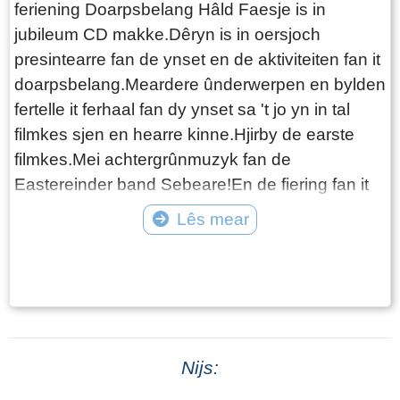
feriening Doarpsbelang Hâld Faesje is in
Skippersbuorren. Gerrit Sjirk troude mei Geeske
jubileum CD makke.Dêryn is in oersjoch
Sjoerds Siesling. Hja krigen acht bern, seis
presintearre fan de ynset en de aktiviteiten fan it
soannen en twa fammen. Gerrit Sjirk is yn 1942
doarpsbelang.Meardere ûnderwerpen en bylden
ferstoarn, nei alle gedachten oan geelzucht. In
fertelle it ferhaal fan dy ynset sa 't jo yn in tal
moanne foar syn ferstjerren hat hy de
filmkes sjen en hearre kinne.Hjirby de earste
bedriuwsnamme noch feroarje litten yn it
filmkes.Mei achtergrûnmuzyk fan de
Handelsregister nei: G.S. Joustra Handel in
Eastereinder band Sebeare!En de fiering fan it
brandstoffen annex zand- en grindhandel en
jubileum yn de Martini tsjerke, mei bylden fan it
meststoffen. De widdo fan Gerrit Sjirk is dêrnei
Lês mear
doarp.
eigner fan de brandstofhandel. De bruorren
Tekst: © Berend Santema Foto: © Doarpsbelang Hald Faasje
Joustra Gertsje Sjoerds Joustra-Siesling draacht
op 21 maart 1944 de firma oer oan har twa
soannen, Homme en IJpe (Ype). Yn it
Handelsregister stiet omskreaun: ‘de eigneres
Geeske Siesling, widdo fan Gerrit Sjirk Joustra is
Nijs:
mei yngong fan alve maart 1944 as sadanich