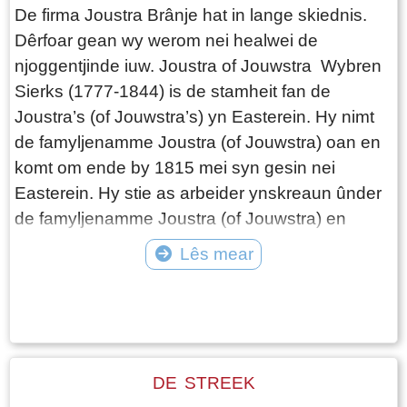
De firma Joustra Brânje hat in lange skiednis.
Dêrfoar gean wy werom nei healwei de
njoggentjinde iuw. Joustra of Jouwstra Wybren
Sierks (1777-1844) is de stamheit fan de
Joustra’s (of Jouwstra’s) yn Easterein. Hy nimt
de famyljenamme Joustra (of Jouwstra) oan en
komt om ende by 1815 mei syn gesin nei
Easterein. Hy stie as arbeider ynskreaun ûnder
de famyljenamme Joustra (of Jouwstra) en
kaam oarspronklik út Wolsum. Wybren Sierks
Lês mear
troude mei Lipkjen Wybrens Jaarsma. Hja
Tekst: © Joke Joustra Foto: ©
kamen mei fiif bern nei Easterein en dêr krigen
hja der noch fjouwer bern bij. Foar ús stamrige is
it sânde bern, Sjirk, fan belang. It
geboorteregister neamd de namme Sjerk en
DE STREEK
deryn wurdt de namme fan de heit noch troch de