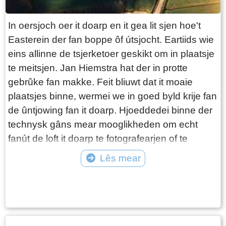
In oersjoch oer it doarp en it gea lit sjen hoe't
Easterein der fan boppe ôf útsjocht. Eartiids wie
eins allinne de tsjerketoer geskikt om in plaatsje
te meitsjen. Jan Hiemstra hat der in protte
gebrûke fan makke. Feit bliuwt dat it moaie
plaatsjes binne, wermei we in goed byld krije fan
de ûntjowing fan it doarp. Hjoeddedei binne der
technysk gâns mear mooglikheden om echt
fanút de loft it doarp te fotografearjen of te
filmjen. In earste fimke fan Michiel Dotinga,
Lês mear
makke yn maaije 2025 is yn it finster al te
Tekst: © Foto: © Onbekend
besjen.