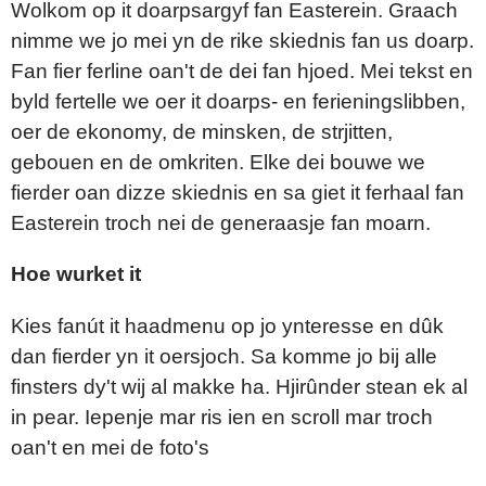
Wolkom op it doarpsargyf fan Easterein. Graach
nimme we jo mei yn de rike skiednis fan us doarp.
Fan fier ferline oan't de dei fan hjoed. Mei tekst en
byld fertelle we oer it doarps- en ferieningslibben,
oer de ekonomy, de minsken, de strjitten,
gebouen en de omkriten. Elke dei bouwe we
fierder oan dizze skiednis en sa giet it ferhaal fan
Easterein troch nei de generaasje fan moarn.
Hoe wurket it
Kies fanút it haadmenu op jo ynteresse en dûk
dan fierder yn it oersjoch. Sa komme jo bij alle
finsters dy't wij al makke ha. Hjirûnder stean ek al
in pear. Iepenje mar ris ien en scroll mar troch
oan't en mei de foto's