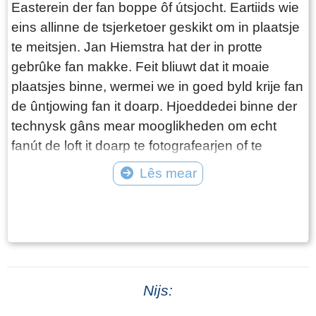
Easterein der fan boppe ôf útsjocht. Eartiids wie
nei de Snitser feart op Frjentsjer. Ek rûn fan it
eins allinne de tsjerketoer geskikt om in plaatsje
doarp ôf in ' Rijdweg ', nei it noarden ta nei
te meitsjen. Jan Hiemstra hat der in protte
Frjentsjer, en súdlik nei Snits en Boalsert.
gebrûke fan makke. Feit bliuwt dat it moaie
Dêrmei befûn Oosterend him ûnder de '
plaatsjes binne, wermei we in goed byld krije fan
wolgelegen ' doarpen. Dit doarp wie fan súd nei
de ûntjowing fan it doarp. Hjoeddedei binne der
noard, wol in hiel oere ' rinnen ' lang (!) Historie
technysk gâns mear mooglikheden om echt
bliuwt fuortbestean. Mar in pear opfallende en
fanút de loft it doarp te fotografearjen of te
typearjende wurden foar dy tiid binne stean
filmjen. In earste fimke fan Michiel Dotinga,
bleaun, fette tusken. oanhalingstekens.
Lês mear
makke yn maaije 2025 is yn it finster al te
Tekst: © Foto: © Onbekend
besjen.
Nijs: