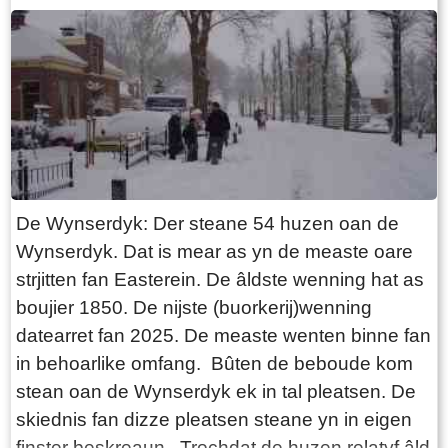
joech in skildereftich doarpsbyld: In Oosterend,
een groot en aanzienlijk dorp, placht een spitse
toren te zijn die geheel van steen was. Dêrfan
hie de spits in hichte fan '60 fuotten (goed 18
meter ). Mar neidat yn it jier 1672 - op in ' bid '
dei - troch in hurde tongerslach de spits der
ôfslein waard, kaam der yn 1685 in houten spits
fan '30 fuotten ' (9 meter) heech. De tsjerke
De Wynserdyk: Der steane 54 huzen oan de
waard sjoen as ien fan de fraaiste ûnder de
Wynserdyk. Dat is mear as yn de measte oare
Lântsjerken. De kertieren om Easterein hinne
strjitten fan Easterein. De âldste wenning hat as
Neist de saneamde Kerkbuurt (it sintrum om de
boujier 1850. De nijste (buorkerij)wenning
tsjerke hinne) dy 't aardich grut wie, bestie it
datearret fan 2025. De measte wenten binne fan
doarp út fjouwer ' fjouwerendeelen ' of wol
in behoarlike omfang. Bûten de beboude kom
kwartieren. De wichtichste wie it ' Meylehuister
stean oan de Wynserdyk ek in tal pleatsen. De
vierendeel ' wêryn 't fjouwer steaten (in state is
skiednis fan dizze pleatsen steane yn in eigen
in lânhûs of pleats fan oansjen, soms adellik)
finster beskreaun. Trochdat de huzen relatyf âld