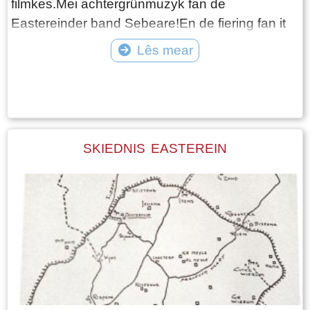
filmkes.Mei achtergrûnmuzyk fan de
Eastereinder band Sebeare!En de fiering fan it
jubileum yn de Martini tsjerke, mei bylden fan it
Lês mear
doarp.
Tekst: © Berend Santema Foto: © Doarpsbelang Hald Faasje
SKIEDNIS EASTEREIN