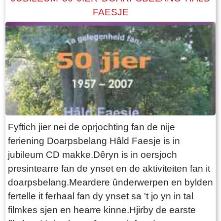
FAESJE
Fyftich jier nei de oprjochting fan de nije
feriening Doarpsbelang Hâld Faesje is in
jubileum CD makke.Dêryn is in oersjoch
presintearre fan de ynset en de aktiviteiten fan it
doarpsbelang.Meardere ûnderwerpen en bylden
fertelle it ferhaal fan dy ynset sa 't jo yn in tal
filmkes sjen en hearre kinne.Hjirby de earste