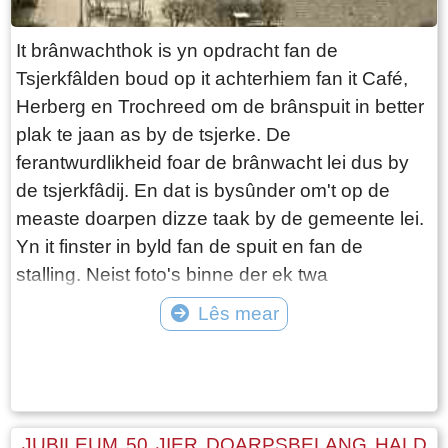
It brânwachthok is yn opdracht fan de
Tsjerkfâlden boud op it achterhiem fan it Café,
Herberg en Trochreed om de brânspuit in better
plak te jaan as by de tsjerke. De
ferantwurdlikheid foar de brânwacht lei dus by
de tsjerkfâdij. En dat is bysûnder om't op de
measte doarpen dizze taak by de gemeente lei.
Yn it finster in byld fan de spuit en fan de
stalling. Neist foto's binne der ek twa
dokuminten oan dit finster tafoege.
Lês mear
Tekst: © Foto: ©
JUBILEUM 50 JIER DOARPSBELANG HALD