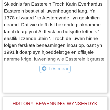
Skiednis fan Easterein Troch Karin Everhardus
Easterein bestiet al iuwenheugend lang. Yn
1378 al waard ' to Aestereynde ' yn geskriften
neamd. Dat wie de âldst bekende plaknamme
fan it doarp yn it Aldfrysk en betsjutte letterlik '
eastlik lizzende útein '. Troch de iuwen hinne
folgen ferskate beneamingen inoar op, oant yn
1991 it doarp syn hjoeddeistige en offisjele
namme krige. Iuwenlang wie Easterein it grutste
en oansjenlikste doarp fan de gritenij dêr 't ta it
Lês mear
hearde, Hennaarderadeel. In gritenij wie yn it
Tekst: © Karin Everhardus Foto: ©
ferline de namme dy 't yn gebrûk wie foar in
plattelânsgemeente. Pas yn de rin fan de 19e
iuw waard Easterein yn grutte en wichtichheid
oerfleugele troch it doarp Wommels.
HISTORY BEWENNING WYNSERDYK
Beskriuwing út 1788 In beskriuwing út 1788