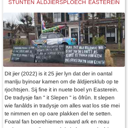
STUNTEN ALDJIERSPLOECH EASTEREIN
Eastereiner toer fier fanút de fierte te sjen. Lês
foar mear ynformaasje oer de toer yn de rubriek
"Yn en om Easterein": De toer
Dit jier (2022) is it 25 jier lyn dat der in oantal
manlju byinoar kamen om de âldjiersklub op te
rjochtsjen. Sij fine it in nuete boel yn Easterein.
De tradysje fan " it Slepen " is ôfrûn. It slepen
wie fanâlds in tradysje om alles wat los stie mei
te nimmen en op oare plakken del te setten.
Foaral fan boerehiemen waard ark en reau