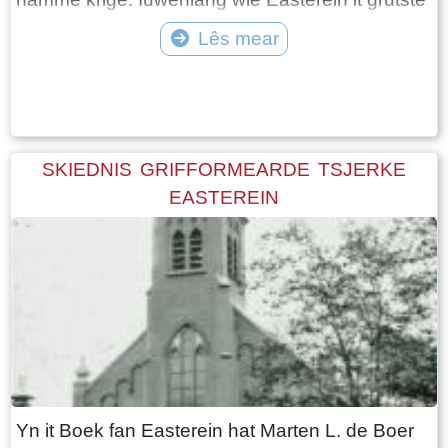
en oansjenlikste doarp fan de gritenij dêr 't ta it
Lês mear
hearde, Hennaarderadeel. In gritenij wie yn it
Tekst: © Karin Everhardus Foto: ©
ferline de namme dy 't yn gebrûk wie foar in
plattelânsgemeente. Pas yn de rin fan de 19e
iuw waard Easterein yn grutte en wichtichheid
oerfleugele troch it doarp Wommels.
SKIEDNIS GRIFFORMEARDE TSJERKE
Beskriuwing út 1788 In beskriuwing út 1788
EASTEREIN
joech in skildereftich doarpsbyld: In Oosterend,
een groot en aanzienlijk dorp, placht een spitse
toren te zijn die geheel van steen was. Dêrfan
hie de spits in hichte fan '60 fuotten (goed 18
meter ). Mar neidat yn it jier 1672 - op in ' bid '
dei - troch in hurde tongerslach de spits der
ôfslein waard, kaam der yn 1685 in houten spits
fan '30 fuotten ' (9 meter) heech. De tsjerke
Yn it Boek fan Easterein hat Marten L. de Boer
waard sjoen as ien fan de fraaiste ûnder de