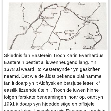
As der oanfollingen binne dan hoopje ik dat jim
dat trochjouwe, oanpasse kin altyd.
Skiednis fan Easterein Troch Karin Everhardus
Easterein bestiet al iuwenheugend lang. Yn
1378 al waard ' to Aestereynde ' yn geskriften
neamd. Dat wie de âldst bekende plaknamme
fan it doarp yn it Aldfrysk en betsjutte letterlik '
eastlik lizzende útein '. Troch de iuwen hinne
folgen ferskate beneamingen inoar op, oant yn
1991 it doarp syn hjoeddeistige en offisjele
namme krige. Iuwenlang wie Easterein it grutste