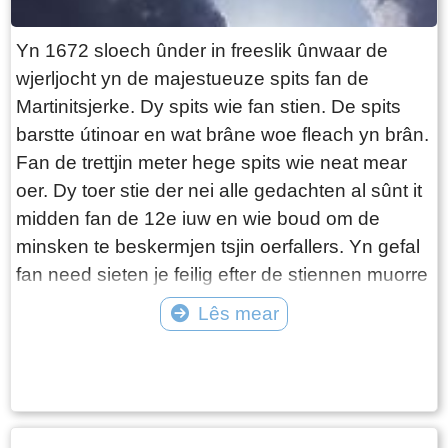
Yn 1672 sloech ûnder in freeslik ûnwaar de
wjerljocht yn de majestueuze spits fan de
Martinitsjerke. Dy spits wie fan stien. De spits
barstte útinoar en wat brâne woe fleach yn brân.
Fan de trettjin meter hege spits wie neat mear
oer. Dy toer stie der nei alle gedachten al sûnt it
midden fan de 12e iuw en wie boud om de
minsken te beskermjen tsjin oerfallers. Yn gefal
fan need sieten je feilig efter de stiennen muorre
mei in swiere doar foar de yngong mei beslach
Lês mear
fan izer. De doar dy ’t no tagong biedt is der yn
Tekst: © Jan Hiemstra Foto: © Jan Hiemstra
1862 ynsetten, tagelyk mei it ommitseljen fan
tsjerke en toer mei in laach giele bakstien. Yn
1688 waard der in nije spits op ‘e toer setten en
dy stiet der noch altyd op. Ek no noch is de