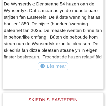
ôfrûne 25 jier binne der moaie stunten úthelle.
De Wynserdyk: Der steane 54 huzen oan de
Net fan eltse stunt binne foto's fûn. Bygelyks net
Wynserdyk. Dat is mear as yn de measte oare
fan de "te keap buordsjes yn de tunen" wermei't
strjitten fan Easterein. De âldste wenning hat as
it probleem oan de oarder kaam dat der net
boujier 1850. De nijste (buorkerij)wenning
genôch huzen foar jongerein wiene. De lêste
datearret fan 2025. De measte wenten binne fan
jierren is de parse ek goed helle. De feriening is
in behoarlike omfang. Bûten de beboude kom
hieltyd ferjonge en bestiet no út: Christiaan
stean oan de Wynserdyk ek in tal pleatsen. De
Rypma, Jan Simon Jelsma, Gerard van Asselt,
skiednis fan dizze pleatsen steane yn in eigen
Martin Faber, Bauke Dijkstra, Ids de Boer,
finster beskreaun. Trochdat de huzen relatyf âld
Jehannes Huitema, Pier Faber, Marco Rijpkema
binne, hawwe der in soad bewenners west. En
Lês mear
en Sjouke Schilstra. Hjirûnder in tal foto's fan de
ek de bestimming fan meardere gebouwen hat
stunts.
Tekst: © Jetske Santema Foto: ©
yn de rin fan de jierren wikseling plakfûn. Van
Pastorie, smidderij, grientesaak, slachter,
postkantoar. Wy hawwe besocht safolle
mooglik de bewenners yn kaart te bringen.
SKIEDNIS EASTEREIN
Guon huzen binne lang yn de famylje bleaun.