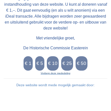
dat doe." Dejongerein kriget in idee fan de
instandhouding van deze website. U kunt al doneren vanaf
tinkwrâld dêr't de Grifformearden fan Easterein
€ 1,--. Dit gaat eenvoudig (en als u wilt anoniem) via een
foarhinne yn libben. In byld fan de lêste fyftichjier
iDeal transactie. Alle bijdragen worden zeer gewaardeerd
en uitsluitend gebruikt voor de verdere op- en uitbouw van
krije wy troch it libbene getugenis dat in tal
deze website!
(âld)leden fan dizze tsjerke üs yn in
fraachpetearjoegen. It ferhaal beslüt mei it
Met vriendelijke groet,
ferslach fan in fraachpetear dat wy yn 'e maitiid
De Historische Commissie Easterein
fan 1992 yn Zeist hâlden mei inkelde dûmnys
en har froulju dy't de Eastereinder gemeente
tsjinnen. Fan Mefrou Tiemens en Mefrou Van
Gaalen-Alberts kligen we in prachtich ferhaal oer
Verberg deze mededeling
har ûnderfinings út de Eastereinder tiid.
Deze website wordt mede mogelijk gemaakt door: