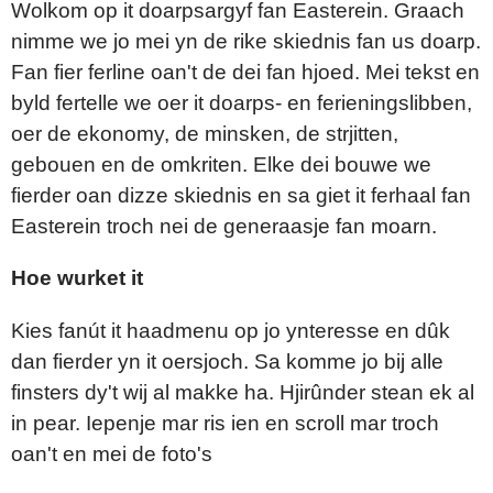
Wolkom op it doarpsargyf fan Easterein. Graach
nimme we jo mei yn de rike skiednis fan us doarp.
Fan fier ferline oan't de dei fan hjoed. Mei tekst en
byld fertelle we oer it doarps- en ferieningslibben,
oer de ekonomy, de minsken, de strjitten,
gebouen en de omkriten. Elke dei bouwe we
fierder oan dizze skiednis en sa giet it ferhaal fan
Easterein troch nei de generaasje fan moarn.
Hoe wurket it
Kies fanút it haadmenu op jo ynteresse en dûk
dan fierder yn it oersjoch. Sa komme jo bij alle
finsters dy't wij al makke ha. Hjirûnder stean ek al
in pear. Iepenje mar ris ien en scroll mar troch
oan't en mei de foto's