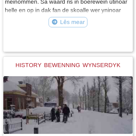
meinommen. Sa waard ris in boerewein útinoar
helle en op in dak fan de skoalle wer yninoar
set. De eigener moast mar sjen dat hij er it der
Lês mear
wer ôf krige. As boer moast alle materiaal
Tekst: © Jetske Santema Foto: ©
oprêden wurde en dêr wiest âldjiersdei wol mei
dwaande. Dochs yn de lêste jierren waard de
animo minder. Kontainers omwikselje en hjir en
dêr wat ruten wytkalke of fan leuzen foarsjen,
HISTORY BEWENNING WYNSERDYK
der hold it mei op. Dat wie it momint dat in
freonegroep de Aldjiersploech oprjochte hat. Sij
wiene fan doel om tenei in âldjiersstunt del te
setten. Dat wiene: Anne Stenekes, Martin
Overal, Hans Kooistra, Jaap van der Velde, Jan
Simon Jelsma, Marco Hoekstra en Robert
Hoekstra. En foar de goede lêzer, der is ien
persoan bij dy 't al 25 jier meidocht. Yn de