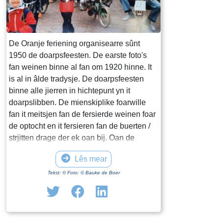
De Oranje feriening organisearre sûnt
1950 de doarpsfeesten. De earste foto's
fan weinen binne al fan om 1920 hinne. It
is al in âlde tradysje. De doarpsfeesten
binne alle jierren in hichtepunt yn it
doarpslibben. De mienskiplike foarwille
fan it meitsjen fan de fersierde weinen foar
de optocht en it fersieren fan de buerten /
strjitten drage der ek oan bij. Oan de
spultsjes foar de bern en fansels it
Lês mear
keatsen, it follyebal en it klaverjassen
docht elk mei. It doarp libbet twa dagen op
Tekst: © Foto: © Bauke de Boer
it feestterrein wert iten en drinken folop te
krijen is. Mei it meitsjen en fersieren fan
weinen, buerten en strjitten is der in sûne