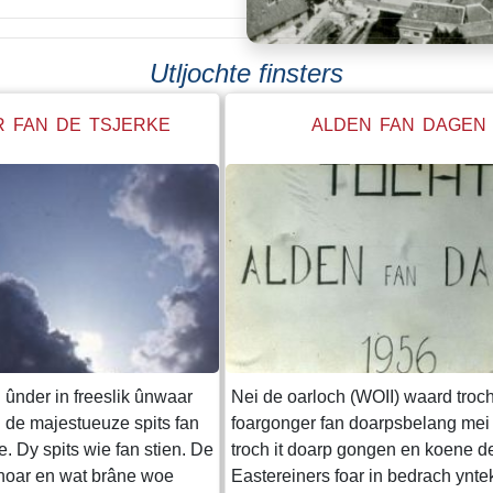
Utljochte finsters
R FAN DE TSJERKE
ALDEN FAN DAGEN
ûnder in freeslik ûnwaar
Nei de oarloch (WOII) waard troc
n de majestueuze spits fan
foargonger fan doarpsbelang mei de
e. Dy spits wie fan stien. De
troch it doarp gongen en koene d
tinoar en wat brâne woe
Eastereiners foar in bedrach ynt