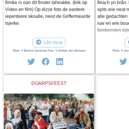
filmke is oan dit finster taheakke. (klik op
fleach yn brân.
Video en film) Op dizze foto de eardere
spits wie neat m
iepenbiere skoalle, neist de Griffermearde
alle gedachten 
tsjerke.
iuw en wie bou
beskermjen tsjin
need sieten je f
Lês mear
muorre mei in 
mei beslach fan 
Tekst: © Berend Santema Foto: © Archief Jan Hiemstra
Tekst: © Jan
tagong biedt is
tagelyk mei it 
toer mei in laa
waard der in nij
DOARPSFEEST
dy stiet der noc
Eastereiner toer 
Lês foar mear y
de rubriek "Yn 