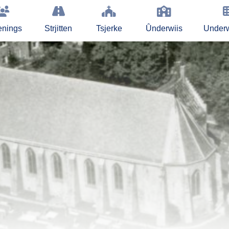
enings
Strjitten
Tsjerke
Ûnderwiis
Under