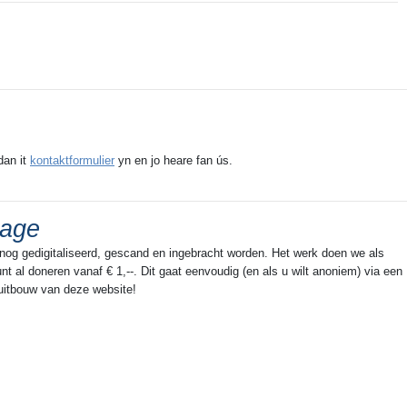
dan it
kontaktformulier
yn en jo heare fan ús.
rage
 nog gedigitaliseerd, gescand en ingebracht worden. Het werk doen we als
t al doneren vanaf € 1,--. Dit gaat eenvoudig (en als u wilt anoniem) via een
 uitbouw van deze website!