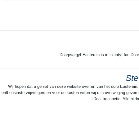
kompetysje ûnderinoar. It feest soarget
foar ferbining yn it doarp. Op it feestterrein
komme je yn petear mei minsken dy 't je
oars net faak tsjinkomme. It doarpsfeest is
in middel om de koheezje fêst te hâlden yn
it doarp. Dat jildt foar jong en âld.
Doarpsargyf Easterein is in initiatyf fan Doa
Ste
Wij hopen dat u geniet van deze website over en van het dorp Easterein.
enthousiaste vrijwilligers en voor de kosten willen wij u in overweging geve
iDeal transactie. Alle bi