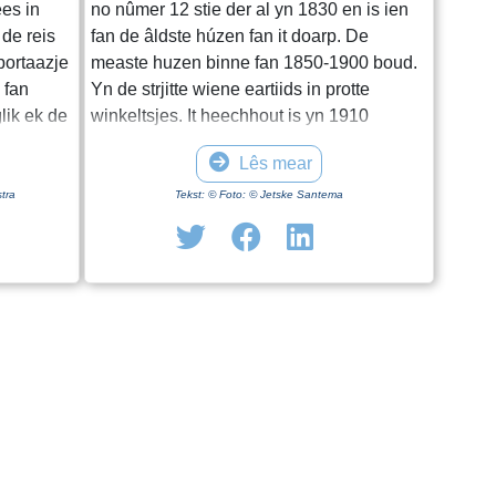
ees in
no nûmer 12 stie der al yn 1830 en is ien
 de reis
fan de âldste húzen fan it doarp. De
portaazje
measte huzen binne fan 1850-1900 boud.
 fan
Yn de strjitte wiene eartiids in protte
lik ek de
winkeltsjes. It heechhout is yn 1910
nne
ferfongen troch in izeren wipbrêge. Oan it
Lês mear
ein fan de strjitte rûn in rinpaad lâns de
wynserfeart.
tra
Tekst: © Foto: © Jetske Santema