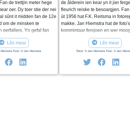
 Fan de trettjin meter hege
de âlderein ien kear yn it jier ferg
ear oer. Dy toer stie der nei
fleurich reiske te besoargjen. Fan
al sûnt it midden fan de 12e
út 1956 hat F.K. Reitsma in fotore
d om de minsken te
makke. Jan Hiemstra hat de foto's
 oerfallers. Yn gefal fan
kommintaar fersjoen en wer moog
eilig efter de stiennen
nammen neamd. Oanfullingen bi
Lês mear
Lês mear
swiere doar foar de yngong
wolkom!
izer. De doar dy ’t no
 Hiemstra Foto: © Jan Hiemstra
Tekst: © Jan Hiemstra Foto: © Jan Hiems
 der yn 1862 ynsetten,
ommitseljen fan tsjerke en
ch giele bakstien. Yn 1688
e spits op ‘e toer setten en
h altyd op. Ek no noch is de
fier fanút de fierte te sjen.
nformaasje oer de toer yn
en om Easterein": De toer