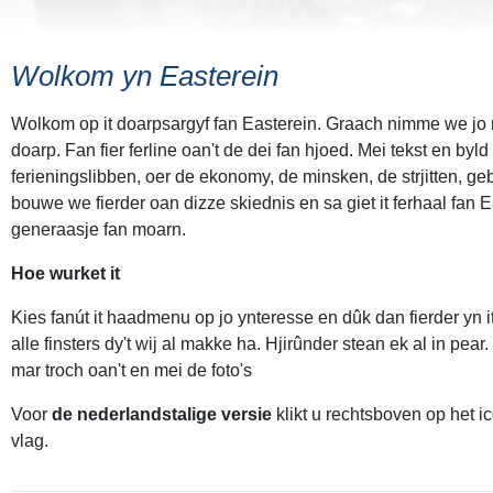
Wolkom yn Easterein
Wolkom op it doarpsargyf fan Easterein. Graach nimme we jo m
doarp. Fan fier ferline oan't de dei fan hjoed. Mei tekst en byld 
ferieningslibben, oer de ekonomy, de minsken, de strjitten, g
bouwe we fierder oan dizze skiednis en sa giet it ferhaal fan E
generaasje fan moarn.
Hoe wurket it
Kies fanút it haadmenu op jo ynteresse en dûk dan fierder yn i
alle finsters dy't wij al makke ha. Hjirûnder stean ek al in pear.
mar troch oan't en mei de foto's
Voor
de nederlandstalige versie
klikt u rechtsboven op het 
vlag.