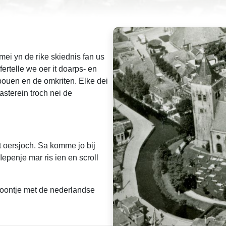
ei yn de rike skiednis fan us
fertelle we oer it doarps- en
ebouen en de omkriten. Elke dei
asterein troch nei de
t oersjoch. Sa komme jo bij
 Iepenje mar ris ien en scroll
icoontje met de nederlandse