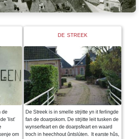
DE STREEK
h de
De Streek is in smelle strjitte yn it ferlingde
 'list'
fan de doarpskom. De strjitte leit tusken de
e
wynserfeart en de doarpsfeart en waard
ekenje om
troch in heechhout ûntslúten. It earste hûs,