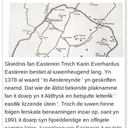
oer de Grifformearde Tsjerke fan Easterein
beskriuwt de skiednis fan dy tsjerke fan it begjin
fan har ûntstean yn 1888 ôf oant 1985 ta. Doe
gyng de gemeente in soarte fan federatyfferbân
(S.O.W.) oan mei de Herfoarme Gemeente. It
haadstik mei it neamen fan in tal oarsaken dy't
ta it stiftsjen fan in eigen gemeente, neist de
Herfoarme, laat hawwe. Dêrnei wurdt oan de
Skiednis fan Easterein Troch Karin Everhardus
hân fan sitaten uit en it talochtsjen op
Easterein bestiet al iuwenheugend lang. Yn
tsjerkeriedsoantekens in byld jûn üt de earste
1378 al waard ' to Aestereynde ' yn geskriften
fyftich jier fan it 'deistige en sneinske' libben mei
neamd. Dat wie de âldst bekende plaknamme
syn hichte- en lichtepunten. Wy folgje de
fan it doarp yn it Aldfrysk en betsjutte letterlik '
dûmnys dyt komme en gean en jouwe oan op
eastlik lizzende útein '. Troch de iuwen hinne
hokfoar wize se har ynfloed op it tsjerklik
folgen ferskate beneamingen inoar op, oant yn
libbenjilde lieten. Nijsgjirrige gegevens üt de
1991 it doarp syn hjoeddeistige en offisjele
oantekens, setten wy yn in kaderke. De âlderein
namme krige. Iuwenlang wie Easterein it grutste