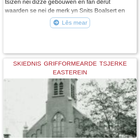
tsizen nei dizze gebouwen en fan dêrút
waarden se nei de merk yn Snits Boalsert en
Ljouwert brocht. De pakhuzen stiene allegearre
Lês mear
oan it wetter, it ferfier gie yn dy tiid fia it wetter.
Tekst: © Foto: © Onbekend
Mei de opkomst fan de suvelfabryken (Yn
Easterein wie dat yn 1897) kaam der in ein oan
dit tiidrek.
SKIEDNIS GRIFFORMEARDE TSJERKE
EASTEREIN