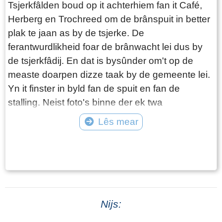
Tsjerkfâlden boud op it achterhiem fan it Café,
Lântsjerken. De kertieren om Easterein hinne
Herberg en Trochreed om de brânspuit in better
Neist de saneamde Kerkbuurt (it sintrum om de
plak te jaan as by de tsjerke. De
tsjerke hinne) dy 't aardich grut wie, bestie it
ferantwurdlikheid foar de brânwacht lei dus by
doarp út fjouwer ' fjouwerendeelen ' of wol
de tsjerkfâdij. En dat is bysûnder om't op de
kwartieren. De wichtichste wie it ' Meylehuister
measte doarpen dizze taak by de gemeente lei.
vierendeel ' wêryn 't fjouwer steaten (in state is
Yn it finster in byld fan de spuit en fan de
in lânhûs of pleats fan oansjen, soms adellik)
stalling. Neist foto's binne der ek twa
leine. Dit wiene grut en lyts Meilahûs, Jellema en
dokuminten oan dit finster tafoege.
Lês mear
Sjaarda. Yn it ' Slypster vierendeel ' leine de
Slyp, de ' Saunlsester ' huzen en de steaten
Tekst: © Foto: ©
Bonga en Koyfenne. It ' Wynser fjouwerdiel '
befette it buertsje Wyns mei de steaten Donia,
lyts en grut Hoekens, en Rispens. Ta beslút
noch it ' Eeskwerder vierendeel ', hjirta hearden
Nijs:
de buortsjes en huzen Stittens, Eeskwerd,
Syons én de âlde steaten Reduzum en Sibada.