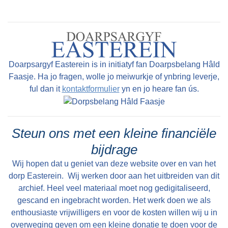
Spitigernôch binne al dizze steaten geandewei
ferdwûn.... Sibede Ut it doarp wei, foarby de
lêstneamde buertsjes en staten, rûn nei it
noarden in Opfeart, ek wol Sibada of Sibede
Doarpsargyf Easterein is in initiatyf fan Doarpsbelang Hâld
neamd, dy 't op de ' Bolswerder ' jaachfeart
Faasje. Ha jo fragen, wolle jo meiwurkje of ynbring leverje,
útkaam. Yn it súdeasten rûn fan Easterein ôf
ful dan it
kontaktformulier
yn en jo heare fan ús.
noch in feart, nei de Hydaarder feart en dêrwei
nei de Snitser feart op Frjentsjer. Ek rûn fan it
doarp ôf in ' Rijdweg ', nei it noarden ta nei
Steun ons met een kleine financiële
Frjentsjer, en súdlik nei Snits en Boalsert.
bijdrage
Dêrmei befûn Oosterend him ûnder de '
Wij hopen dat u geniet van deze website over en van het
wolgelegen ' doarpen. Dit doarp wie fan súd nei
dorp Easterein. Wij werken door aan het uitbreiden van dit
noard, wol in hiel oere ' rinnen ' lang (!) Historie
archief. Heel veel materiaal moet nog gedigitaliseerd,
bliuwt fuortbestean. Mar in pear opfallende en
gescand en ingebracht worden. Het werk doen we als
typearjende wurden foar dy tiid binne stean
enthousiaste vrijwilligers en voor de kosten willen wij u in
overweging geven om een kleine donatie te doen voor de
bleaun, fette tusken. oanhalingstekens.