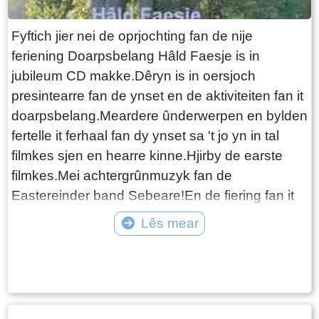
Fyftich jier nei de oprjochting fan de nije
feriening Doarpsbelang Hâld Faesje is in
jubileum CD makke.Dêryn is in oersjoch
presintearre fan de ynset en de aktiviteiten fan it
doarpsbelang.Meardere ûnderwerpen en bylden
fertelle it ferhaal fan dy ynset sa 't jo yn in tal
filmkes sjen en hearre kinne.Hjirby de earste
filmkes.Mei achtergrûnmuzyk fan de
Eastereinder band Sebeare!En de fiering fan it
jubileum yn de Martini tsjerke, mei bylden fan it
Lês mear
doarp.
Tekst: © Berend Santema Foto: © Doarpsbelang Hald Faasje