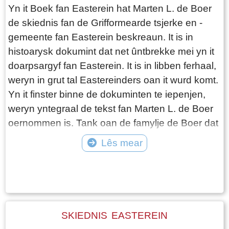
Yn it Boek fan Easterein hat Marten L. de Boer
de skiednis fan de Grifformearde tsjerke en -
gemeente fan Easterein beskreaun. It is in
histoarysk dokumint dat net ûntbrekke mei yn it
doarpsargyf fan Easterein. It is in libben ferhaal,
weryn in grut tal Eastereinders oan it wurd komt.
Yn it finster binne de dokuminten te iepenjen,
weryn yntegraal de tekst fan Marten L. de Boer
oernommen is. Tank oan de famylje de Boer dat
hja tastimming jûn ha om it Boek Easterein as
Lês mear
dokumintaasje foar it argyf brûke te meien. De
Tekst: © Jetske Santema Foto: © Jetske Santema
skriuwer wol gjin teologyske beskôging jaan fan
it Grifformearde tinken, mar in ferhaal skriuwe
fan libbene minsken, dat mooglik troch elkenien
mei nocht lêzen wurde Sil. Marten L. de Boer hat
SKIEDNIS EASTEREIN
keazen foar de folgjende yndieling: Dit haadstik