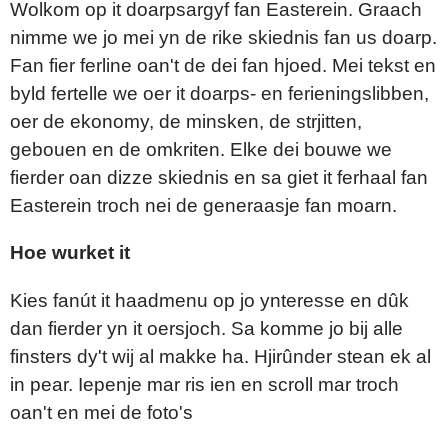
Wolkom op it doarpsargyf fan Easterein. Graach
nimme we jo mei yn de rike skiednis fan us doarp.
Fan fier ferline oan't de dei fan hjoed. Mei tekst en
byld fertelle we oer it doarps- en ferieningslibben,
oer de ekonomy, de minsken, de strjitten,
gebouen en de omkriten. Elke dei bouwe we
fierder oan dizze skiednis en sa giet it ferhaal fan
Easterein troch nei de generaasje fan moarn.
Hoe wurket it
Kies fanút it haadmenu op jo ynteresse en dûk
dan fierder yn it oersjoch. Sa komme jo bij alle
finsters dy't wij al makke ha. Hjirûnder stean ek al
in pear. Iepenje mar ris ien en scroll mar troch
oan't en mei de foto's